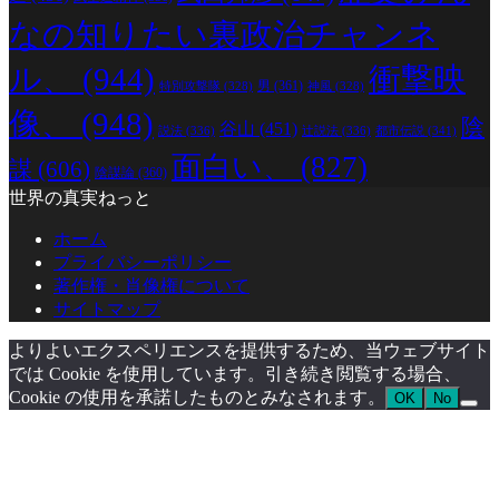
なの知りたい裏政治チャンネ
ル、
(944)
衝撃映
男
(361)
特別攻撃隊
(328)
神風
(328)
像、
(948)
陰
谷山
(451)
説法
(336)
辻説法
(336)
都市伝説
(341)
面白い、
(827)
謀
(606)
陰謀論
(360)
世界の真実ねっと
ホーム
プライバシーポリシー
著作権・肖像権について
サイトマップ
よりよいエクスペリエンスを提供するため、当ウェブサイト
では Cookie を使用しています。引き続き閲覧する場合、
Cookie の使用を承諾したものとみなされます。
OK
No