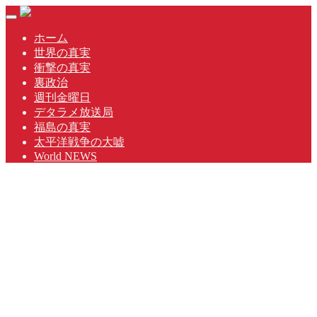
Skip
Toggle
to
navigation
content
ホーム
世界の真実
衝撃の真実
裏政治
週刊金曜日
デタラメ放送局
福島の真実
太平洋戦争の大嘘
World NEWS