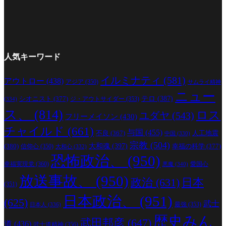
人気キーワード
イルミナティ
(581)
アウトロー
(438)
アジア
(350)
サムライ精神
ニュー
シオニスト
(377)
テロ
(387)
ジ・アウトサイダー
(353)
(334)
ス、
(814)
ロス
ユダヤ
(543)
フリーメイソン
(430)
チャイルド
(661)
与国
(455)
人工地震
不良
(367)
中国
(330)
宗教
(504)
(380)
大和魂
(397)
幸福の科学
(377)
信仰心
(350)
大和心
(332)
恐怖政治、
(950)
幸福実現党
(360)
愛国心
悪魔
(340)
放送事故、
(950)
政治
(631)
日本
(351)
日本政治、
(951)
(625)
武士
最強
(353)
日本人
(336)
歴史みん
武田邦彦
(647)
道
(436)
武士道精神
(356)