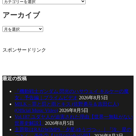
カ
テ
アーカイブ
ゴ
リ
ー
ア
ー
カ
イ
スポンサードリンク
ブ
最近の投稿
『機動戦士ガンダム 閃光のハサウェイ キルケーの魔
女』予告編｜プライムビデオ
2026年8月5日
M!LK – 罪と罰と雨とキス (佐野勇斗＆吉田仁人)
(Official Music Video)
2026年8月5日
Vol.187 ユダヤ人が迫害された理由【世界一無駄がない
世界史解説】
2026年8月5日
主題歌はRADWIMPS「夕星-ゆうづつ-」｜『汝、星の
ごとく』予告②【10月9日(金)公開】
2026年8月3日