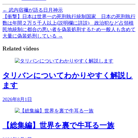
←
武内宿禰が語る日月神示
【衝撃】日本は世界一の死刑執行統制国家 日本の死刑執行
数は年間２万５千人以上(説明欄に詳説) 政治犯など占領植
民地統制に都合の悪い者を偽装処刑するため一般人も含めて
大量に偽装処刑している
→
Related videos
タリバンについてわかりやすく解説し
ます
2026年8月1日
【総集編】世界を裏で牛耳る一族