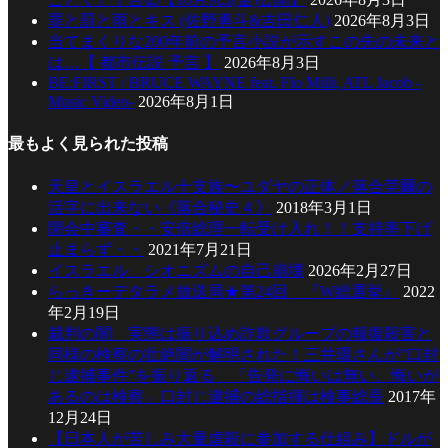
罪と罰と雨とキス (佐野勇斗&吉田仁人)
2026年8月3日
当てまくりな200年前の予言小説が示すこの先の未来と
は…【 都市伝説 予言 】
2026年8月3日
BE:FIRST / BRUCE WAYNE feat. Flo Milli, ATL Jacob -
Music Video-
2026年8月1日
最もよく見られた投稿
天皇とイスラエル十支族〜ユダヤの正体／落合莞爾の
活字に出来ない《落合秘史４》
2018年3月1日
閉会中審査・・安倍総理一転受け入れ！！支持率下げ
止まらず・・
2021年7月21日
イスラエル、シオニズムの自己崩壊
2026年2月27日
らっきーデタラメ放送局★第24回 『W総選挙』
2022
年2月19日
裁判の闇 実態は振り込め詐欺グループの報復殺害と
同様の検察の壮絶闇が解明された！三井環さんが”口封
じ逮捕事件”を振り返る 「告発に悔いは無い。悔いが
あるのは検察」口封じ逮捕の総指揮は検事総長
2017年
12月24日
【日本人が苦しみ大量虐殺に参加する仕組み】ドルが