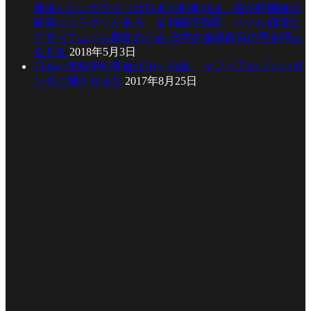
暴落しないカラクリは日本の刑事司法、霞が関機構の
政策にカラクリがある 足利銀行倒産、バブル崩壊な
どすべてはドル防衛のため 日本の金融政策の司令塔は
ＣＦＲ
2018年5月3日
日本の実績平均寿命は50～60歳 マフィアのプロパガ
ンダに騙されるな
2017年8月25日