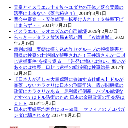
天皇とイスラエル十支族〜ユダヤの正体／落合莞爾の
活字に出来ない《落合秘史４》
2018年3月1日
閉会中審査・・安倍総理一転受け入れ！！支持率下げ
止まらず・・
2021年7月21日
イスラエル、シオニズムの自己崩壊
2026年2月27日
らっきーデタラメ放送局★第24回 『W総選挙』
2022
年2月19日
裁判の闇 実態は振り込め詐欺グループの報復殺害と
同様の検察の壮絶闇が解明された！三井環さんが”口封
じ逮捕事件”を振り返る 「告発に悔いは無い。悔いが
あるのは検察」口封じ逮捕の総指揮は検事総長
2017年
12月24日
【日本人が苦しみ大量虐殺に参加する仕組み】ドルが
暴落しないカラクリは日本の刑事司法、霞が関機構の
政策にカラクリがある 足利銀行倒産、バブル崩壊な
どすべてはドル防衛のため 日本の金融政策の司令塔は
ＣＦＲ
2018年5月3日
日本の実績平均寿命は50～60歳 マフィアのプロパガ
ンダに騙されるな
2017年8月25日