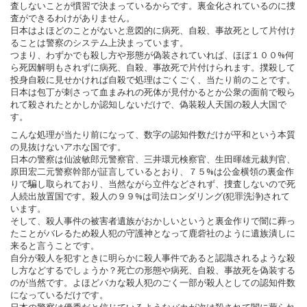
査しないことが慣習で決まっているからです。裏金化されているのに捜
査ができるわけがありません。
日本はよほどのことがないと意図的に病死、自殺、事故死として片付け
ることは警察のシステム上決まっています。
つまり、わずかでも殺し方や形態が偽装されていれば、ほぼ１００%何
ら死因解明もされずに病死、自殺、事故死で片付けられます。撲殺して
投身自殺に見せかければ自殺で処理はごくごく、当たり前のことです。
日本は包丁が刺さって血まみれの死体が見付かるとか公衆の面前で殴ら
れて殺されたとかしか認知しないだけで、偽装殺人天国の殺人大国で
す。
こんな処理が当たり前になって、数字の認知件数だけが平和という本質
の見抜けないアホな国です。
日本の警察は仙波敏郎元警察官、三井環元検察官、生田暉雄元裁判官、
原田宏二元警察幹部が証言しているとおり、７５%は公金横領の裏金作
りで騙し取られており、当然ながら立件などされず、捜査しないので死
人続出放置国です。殺人の９９%は司法ロンダリング(犯罪洗浄)されて
います。
そして、殺人事件の被害者遺族がおかしいというと裏金作りで闇に葬っ
たことがバレるため殺人犯の守護神となって鹿砦社のように遺族潰しに
来ると言うことです。
自分が殺人を犯すときに明らかに殺人事件であると認識されるような殺
し方などするでしょうか？死亡の形態や病死、自殺、事故死を偽装する
のが当然です。よほどバカな殺人犯のごく一部が殺人としての認知件数
になっているだけです。