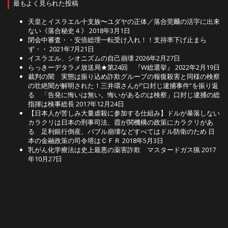
最もよく見られた投稿
天皇とイスラエル十支族〜ユダヤの正体／落合莞爾の活字に出来
ない《落合秘史４》
2018年3月1日
閉会中審査・・安倍総理一転受け入れ！！支持率下げ止まら
ず・・
2021年7月21日
イスラエル、シオニズムの自己崩壊
2026年2月27日
らっきーデタラメ放送局★第24回 『W総選挙』
2022年2月19日
裁判の闇 実態は振り込め詐欺グループの報復殺害と同様の検察
の壮絶闇が解明された！三井環さんが”口封じ逮捕事件”を振り返
る 「告発に悔いは無い。悔いがあるのは検察」口封じ逮捕の総
指揮は検事総長
2017年12月24日
【日本人が苦しみ大量虐殺に参加する仕組み】ドルが暴落しない
カラクリは日本の刑事司法、霞が関機構の政策にカラクリがあ
る 足利銀行倒産、バブル崩壊などすべてはドル防衛のため 日
本の金融政策の司令塔はＣＦＲ
2018年5月3日
乳がん化学療法は史上最悪の薬害詐欺 マスタードガス猟
2017
年10月27日