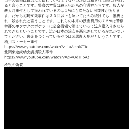
日本の警察は優秀だと信じているようなバカが次は殺されて闇に葬られ
ると言うことです。警察の本質は殺人犯たちの守護神たちです。殺人が
殺人時事件として扱われているのは１%にも満たない可能性がありま
す。だから尼崎変死事件は３０回以上も泣いてたのみ続けても、無視さ
れ、殺されたと言うことです。これらの本来の捜査費用の７５%は警察
幹部のホクホクのポケットに公金横領で消えていって泣き寝入りさせら
れてきたということです。誰が日本の治安を悪化させているか気がつい
てください。裏金をつくっているやつは凶悪殺人犯だということです。
桶川ストーカー事件
https://www.youtube.com/watch?v=1aAeInlXT3c
北関東連続幼女誘拐殺人事件
https://www.youtube.com/watch?v=2I-VOdTPbAg
検視の偽装