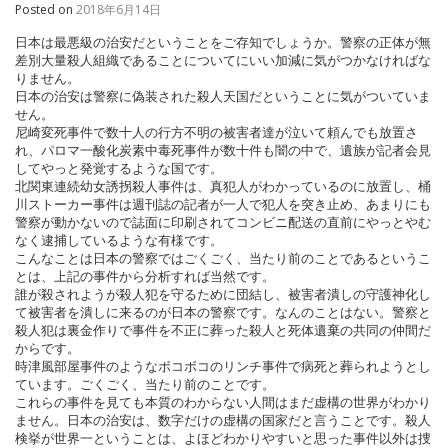
Posted on
2018年6月14日
日本は最悪級の治安だということをご存知でしょうか。警察の正体が無
差別大量殺人組織であることについてにいい加減に気がつかなければな
りません。
日本の治安は警察に偽装された殺人天国だということに気がついていま
せん。
尼崎変死事件で数十人の行方不明の被害者達が泣いて頼んでも放置さ
れ、パロマ一酸化炭素中毒死事件が数十件も闇の中で、遺族が記者会見
してやっと発覚するような国です。
北関東連続幼女誘拐殺人事件は、真犯人がわかっているのに放置し、桶
川ストーカー事件は週刊誌の記者が一人で犯人を突き止め、あまりにも
警察が動かないので誌面に印刷されてコンビニ配送の直前にやっとやむ
なく逮捕しているような有様です。
こんなことは日本の警察ではごくごく、当たり前のことであるというこ
とは、上記の事件から分析すれば当然です。
誰が殺されようが殺人犯を守るために団結し、被害者潰しの守護神化し
て被害者を潰しに来るのが日本の警察です。なんのことはない。警察と
殺人犯は裏金作りで事件を不正に葬った殺人と死体遺棄の共同の仲間だ
からです。
時津風部屋事件のようなボコボコのリンチ事件で病死と葬られようとし
ています。ごくごく、当たり前のことです。
これらの事件を見ても本質のわからない人間はまだ虚構の世界がわかり
ません。日本の治安は、数字だけの虚構の国家だと言うことです。殺人
検挙が世界一ということは、よほどわかりやすいと思った事件以外は捜