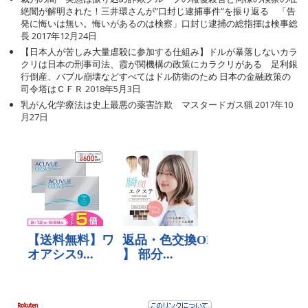
絶闇が解明された！三井環さんが”口封じ逮捕事件”を振り返る 「告
発に悔いは無い。悔いがあるのは検察」口封じ逮捕の総指揮は検事総
長
2017年12月24日
【日本人が苦しみ大量虐殺に参加する仕組み】ドルが暴落しないカラ
クリは日本の刑事司法、霞が関機構の政策にカラクリがある 足利銀
行倒産、バブル崩壊などすべてはドル防衛のため 日本の金融政策の
司令塔はＣＦＲ
2018年5月3日
乳がん化学療法は史上最悪の薬害詐欺 マスタードガス猟
2017年10
月27日