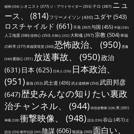
ニュ
シオニスト
(377)
テロ
(387)
ジ・アウトサイダー
(353)
精神
(334)
ース、
(814)
ユダヤ
(543)
フリーメイソン
(430)
ロスチャイルド
(661)
与国
(455)
不良
(367)
中国
(330)
宗教
(504)
大和魂
(397)
人工地震
(380)
幸福
信仰心
(350)
大和心
(332)
恐怖政治、
(950)
の科学
(377)
幸福実現党
(360)
悪魔
放送事故、
(950)
政治
愛国心
(351)
(340)
日本政治、
(631)
日本
(625)
日本人
(336)
(951)
武田邦彦
武士道
(436)
最強
(353)
武士道精神
(356)
歴史みんなの知りたい裏政
(647)
治チャンネル、
(944)
男
(361)
特別攻撃隊
(328)
衝撃映像、
(948)
谷山
(451)
説法
(336)
辻
神風
(328)
面白い、
陰謀
(606)
陰謀論
(360)
説法
(336)
都市伝説
(341)