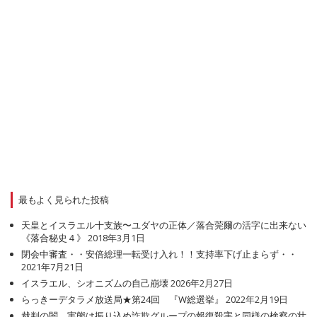
最もよく見られた投稿
天皇とイスラエル十支族〜ユダヤの正体／落合莞爾の活字に出来ない
《落合秘史４》
2018年3月1日
閉会中審査・・安倍総理一転受け入れ！！支持率下げ止まらず・・
2021年7月21日
イスラエル、シオニズムの自己崩壊
2026年2月27日
らっきーデタラメ放送局★第24回 『W総選挙』
2022年2月19日
裁判の闇 実態は振り込め詐欺グループの報復殺害と同様の検察の壮