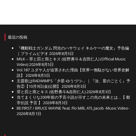
最近の投稿
『機動戦士ガンダム 閃光のハサウェイ キルケーの魔女』予告編
｜プライムビデオ
2026年8月5日
M!LK – 罪と罰と雨とキス (佐野勇斗＆吉田仁人) (Official Music
Video)
2026年8月5日
Vol.187 ユダヤ人が迫害された理由【世界一無駄がない世界史解
説】
2026年8月5日
主題歌はRADWIMPS「夕星-ゆうづつ-」｜『汝、星のごとく』予
告②【10月9日(金)公開】
2026年8月3日
罪と罰と雨とキス (佐野勇斗&吉田仁人)
2026年8月3日
当てまくりな200年前の予言小説が示すこの先の未来とは…【 都
市伝説 予言 】
2026年8月3日
BE:FIRST / BRUCE WAYNE feat. Flo Milli, ATL Jacob -Music Video-
2026年8月1日