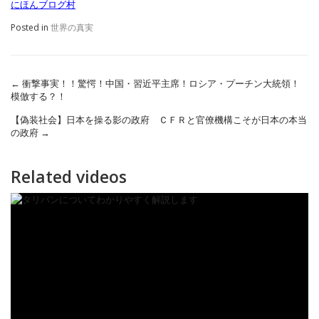
にほんブログ村
Posted in
世界の真実
←
衝撃事実！！驚愕！中国・習近平主席！ロシア・プーチン大統領！
模倣する？！
【偽装社会】日本を操る影の政府 ＣＦＲと官僚機構こそが日本の本当
の政府
→
Related videos