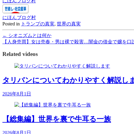
にほんブログ村
にほんブログ村
Posted in
トランプの真実
,
世界の真実
←
シオニズムとは何か
【人身売買】女は売春・男は裸で殺害…闇金の借金で嬢を口
Related videos
タリバンについてわかりやすく解説し
2026年8月1日
【総集編】世界を裏で牛耳る一族
2026年8月1日