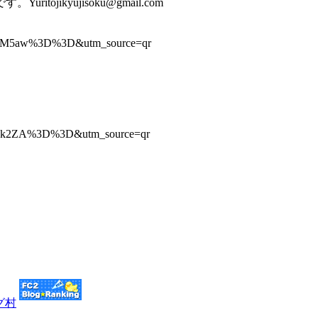
ikyujisoku@gmail.com
qbWM5aw%3D%3D&utm_source=qr
2ODk2ZA%3D%3D&utm_source=qr
グ村