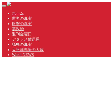
Skip
Toggle
to
navigation
content
ホーム
世界の真実
衝撃の真実
裏政治
週刊金曜日
デタラメ放送局
福島の真実
太平洋戦争の大嘘
World NEWS