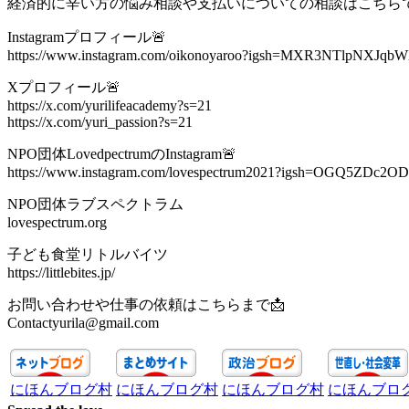
経済的に辛い方の悩み相談や支払いについての相談はこちらです。Yuritoj
Instagramプロフィール🚨
https://www.instagram.com/oikonoyaroo?igsh=MXR3NTlpNXJ
Xプロフィール🚨
https://x.com/yurilifeacademy?s=21
https://x.com/yuri_passion?s=21
NPO団体LovedpectrumのInstagram🚨
https://www.instagram.com/lovespectrum2021?igsh=OGQ5ZDc
NPO団体ラブスペクトラム
lovespectrum.org
子ども食堂リトルバイツ
https://littlebites.jp/
お問い合わせや仕事の依頼はこちらまで📩
Contactyurila@gmail.com
にほんブログ村
にほんブログ村
にほんブログ村
にほんブロ