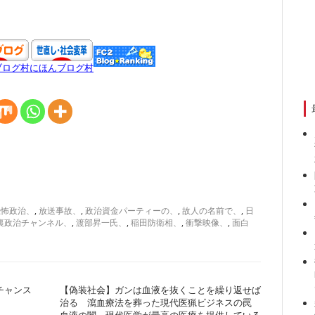
ブログ村
にほんブログ村
恐怖政治、
,
放送事故、
,
政治資金パーティーの、
,
故人の名前で、
,
日
裏政治チャンネル、
,
渡部昇一氏、
,
稲田防衛相、
,
衝撃映像、
,
面白
チャンス
【偽装社会】ガンは血液を抜くことを繰り返せば
治る 瀉血療法を葬った現代医猟ビジネスの罠