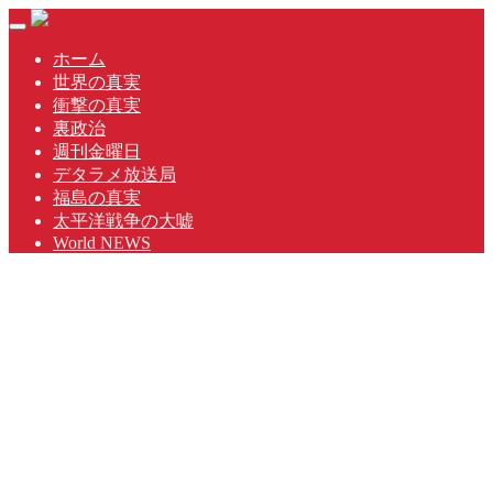
Skip
Toggle
to
navigation
content
ホーム
世界の真実
衝撃の真実
裏政治
週刊金曜日
デタラメ放送局
福島の真実
太平洋戦争の大嘘
World NEWS