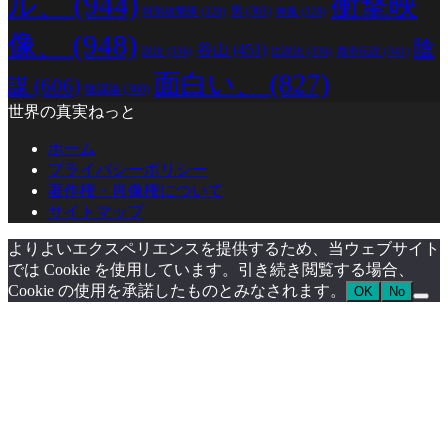
ル、
(944)
衝撃映
男
(361)
特別攻撃隊
(328)
神風
(328)
像、
(948)
陰
谷山
(451)
説法
(336)
辻説法
(336)
都市伝説
(341)
面白い、
(827)
謀
(606)
陰謀論
(360)
世界の真実ねっと
ホーム
プライバシーポリシー
著作権・肖像権について
サイトマップ
よりよいエクスペリエンスを提供するため、当ウェブサイト
では Cookie を使用しています。引き続き閲覧する場合、
Cookie の使用を承諾したものとみなされます。
OK
No