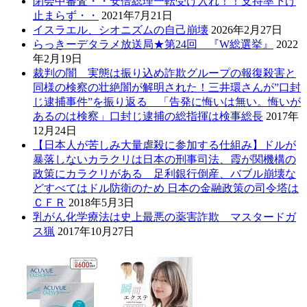
閉会中審査・・安倍総理一転受け入れ！！支持率下げ
止まらず・・
2021年7月21日
イスラエル、シオニズムの自己崩壊
2026年2月27日
らっきーデタラメ放送局★第24回 『W総選挙』
2022
年2月19日
裁判の闇 実態は振り込め詐欺グループの報復殺害と
同様の検察の壮絶闇が解明された！三井環さんが”口封
じ逮捕事件”を振り返る 「告発に悔いは無い。悔いが
あるのは検察」口封じ逮捕の総指揮は検事総長
2017年
12月24日
【日本人が苦しみ大量虐殺に参加する仕組み】ドルが
暴落しないカラクリは日本の刑事司法、霞が関機構の
政策にカラクリがある 足利銀行倒産、バブル崩壊な
どすべてはドル防衛のため 日本の金融政策の司令塔は
ＣＦＲ
2018年5月3日
乳がん化学療法は史上最悪の薬害詐欺 マスタードガ
ス猟
2017年10月27日