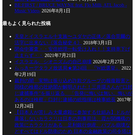
BE:FIRST / BRUCE WAYNE feat. Flo Milli, ATL Jacob -
Music Video-
2026年8月1日
最もよく見られた投稿
天皇とイスラエル十支族〜ユダヤの正体／落合莞爾の
活字に出来ない《落合秘史４》
2018年3月1日
閉会中審査・・安倍総理一転受け入れ！！支持率下げ
止まらず・・
2021年7月21日
イスラエル、シオニズムの自己崩壊
2026年2月27日
らっきーデタラメ放送局★第24回 『W総選挙』
2022
年2月19日
裁判の闇 実態は振り込め詐欺グループの報復殺害と
同様の検察の壮絶闇が解明された！三井環さんが”口封
じ逮捕事件”を振り返る 「告発に悔いは無い。悔いが
あるのは検察」口封じ逮捕の総指揮は検事総長
2017年
12月24日
【日本人が苦しみ大量虐殺に参加する仕組み】ドルが
暴落しないカラクリは日本の刑事司法、霞が関機構の
政策にカラクリがある 足利銀行倒産、バブル崩壊な
どすべてはドル防衛のため 日本の金融政策の司令塔は