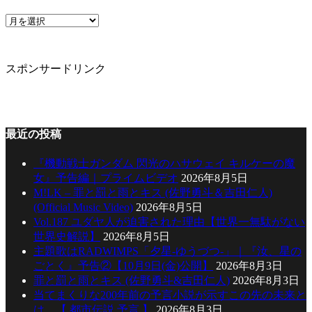
リ
ー
ア
ー
カ
イ
スポンサードリンク
ブ
最近の投稿
『機動戦士ガンダム 閃光のハサウェイ キルケーの魔
女』予告編｜プライムビデオ
2026年8月5日
M!LK – 罪と罰と雨とキス (佐野勇斗＆吉田仁人)
(Official Music Video)
2026年8月5日
Vol.187 ユダヤ人が迫害された理由【世界一無駄がない
世界史解説】
2026年8月5日
主題歌はRADWIMPS「夕星-ゆうづつ-」｜『汝、星の
ごとく』予告②【10月9日(金)公開】
2026年8月3日
罪と罰と雨とキス (佐野勇斗&吉田仁人)
2026年8月3日
当てまくりな200年前の予言小説が示すこの先の未来と
は…【 都市伝説 予言 】
2026年8月3日