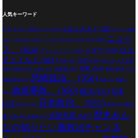
人気キーワード
イルミナティ
(581)
アウトロー
(438)
アジア
(350)
サムライ精神
ニュー
シオニスト
(377)
テロ
(387)
ジ・アウトサイダー
(353)
(334)
ス、
(814)
ロス
ユダヤ
(543)
フリーメイソン
(430)
チャイルド
(661)
与国
(455)
人工地震
不良
(367)
中国
(330)
宗教
(504)
(380)
大和魂
(397)
幸福の科学
(377)
信仰心
(350)
大和心
(332)
恐怖政治、
(950)
幸福実現党
(360)
愛国心
悪魔
(340)
放送事故、
(950)
政治
(631)
日本
(351)
日本政治、
(951)
(625)
武士
最強
(353)
日本人
(336)
歴史みん
武田邦彦
(647)
道
(436)
武士道精神
(356)
なの知りたい裏政治チャンネ