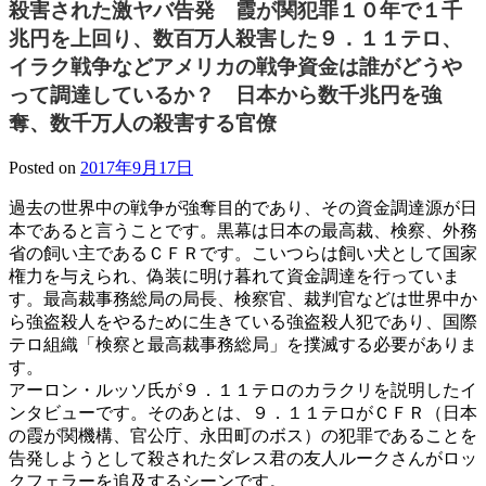
殺害された激ヤバ告発 霞が関犯罪１０年で１千
兆円を上回り、数百万人殺害した９．１１テロ、
イラク戦争などアメリカの戦争資金は誰がどうや
って調達しているか？ 日本から数千兆円を強
奪、数千万人の殺害する官僚
Posted on
2017年9月17日
過去の世界中の戦争が強奪目的であり、その資金調達源が日
本であると言うことです。黒幕は日本の最高裁、検察、外務
省の飼い主であるＣＦＲです。こいつらは飼い犬として国家
権力を与えられ、偽装に明け暮れて資金調達を行っていま
す。最高裁事務総局の局長、検察官、裁判官などは世界中か
ら強盗殺人をやるために生きている強盗殺人犯であり、国際
テロ組織「検察と最高裁事務総局」を撲滅する必要がありま
す。
アーロン・ルッソ氏が９．１１テロのカラクリを説明したイ
ンタビューです。そのあとは、９．１１テロがＣＦＲ（日本
の霞が関機構、官公庁、永田町のボス）の犯罪であることを
告発しようとして殺されたダレス君の友人ルークさんがロッ
クフェラーを追及するシーンです。