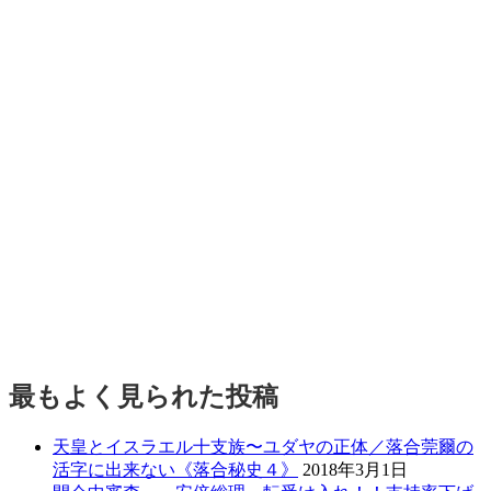
最もよく見られた投稿
天皇とイスラエル十支族〜ユダヤの正体／落合莞爾の
活字に出来ない《落合秘史４》
2018年3月1日