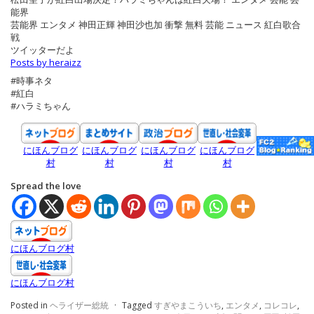
能界
芸能界 エンタメ 神田正輝 神田沙也加 衝撃 無料 芸能 ニュース 紅白歌合
戦
ツイッターだよ
Posts by heraizz
#時事ネタ
#紅白
#ハラミちゃん
にほんブログ
にほんブログ
にほんブログ
にほんブログ
村
村
村
村
Spread the love
にほんブログ村
にほんブログ村
Posted in
ヘライザー総統
·
Tagged
すぎやまこういち
,
エンタメ
,
コレコレ
,