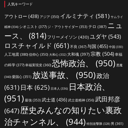
人気キーワード
イルミナティ
(581)
アウトロー
(438)
アジア
(350)
サムライ
ニュ
シオニスト
(377)
テロ
(387)
ジ・アウトサイダー
(353)
精神
(334)
ース、
(814)
ユダヤ
(543)
フリーメイソン
(430)
ロスチャイルド
(661)
与国
(455)
不良
(367)
中国
(330)
宗教
(504)
大和魂
(397)
人工地震
(380)
幸福
信仰心
(350)
大和心
(332)
恐怖政治、
(950)
の科学
(377)
幸福実現党
(360)
悪魔
放送事故、
(950)
政治
愛国心
(351)
(340)
日本政治、
(631)
日本
(625)
日本人
(336)
(951)
武田邦彦
武士道
(436)
最強
(353)
武士道精神
(356)
歴史みんなの知りたい裏政
(647)
治チャンネル、
(944)
男
(361)
特別攻撃隊
(328)