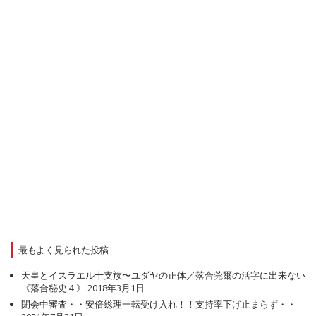
最もよく見られた投稿
天皇とイスラエル十支族〜ユダヤの正体／落合莞爾の活字に出来ない
《落合秘史４》
2018年3月1日
閉会中審査・・安倍総理一転受け入れ！！支持率下げ止まらず・・