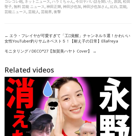
コレコレ砲
,
ネットニュース
,
ハラミちゃん
,
今日ヤバい話を聞いた
,
原因
,
松田
聖子
,
無料 芸能 ニュース
,
神田正輝
,
神田沙也加
,
神田沙也加さん
,
紅白
,
芸能
,
芸能ニュース
,
芸能人
,
芸能界
,
衝撃
←
エラ・フレイヤが可愛すぎて「工□覚醒」チャンネル５選！かわいい
女性YouTuber釣りサムネベスト５！【耐え子の日常】EllaFreya
モニタリング / DECO*27【加賀美ハヤト Cover】
→
Related videos