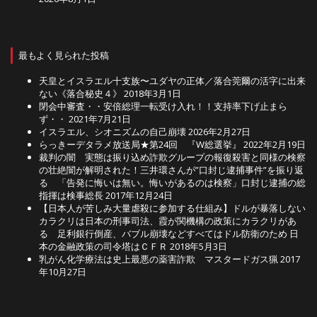
最もよく見られた投稿
天皇とイスラエル十支族〜ユダヤの正体／落合莞爾の活字に出来
ない《落合秘史４》
2018年3月1日
閉会中審査・・安倍総理一転受け入れ！！支持率下げ止まら
ず・・
2021年7月21日
イスラエル、シオニズムの自己崩壊
2026年2月27日
らっきーデタラメ放送局★第24回 『W総選挙』
2022年2月19日
裁判の闇 実態は振り込め詐欺グループの報復殺害と同様の検察
の壮絶闇が解明された！三井環さんが”口封じ逮捕事件”を振り返
る 「告発に悔いは無い。悔いがあるのは検察」口封じ逮捕の総
指揮は検事総長
2017年12月24日
【日本人が苦しみ大量虐殺に参加する仕組み】ドルが暴落しない
カラクリは日本の刑事司法、霞が関機構の政策にカラクリがあ
る 足利銀行倒産、バブル崩壊などすべてはドル防衛のため 日
本の金融政策の司令塔はＣＦＲ
2018年5月3日
乳がん化学療法は史上最悪の薬害詐欺 マスタードガス猟
2017
年10月27日