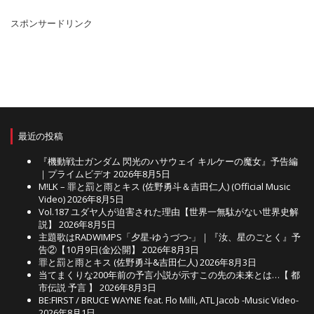
イ
ブ
スポンサードリンク
最近の投稿
『機動戦士ガンダム 閃光のハサウェイ キルケーの魔女』予告編
｜プライムビデオ
2026年8月5日
M!LK – 罪と罰と雨とキス (佐野勇斗＆吉田仁人) (Official Music
Video)
2026年8月5日
Vol.187 ユダヤ人が迫害された理由【世界一無駄がない世界史解
説】
2026年8月5日
主題歌はRADWIMPS「夕星-ゆうづつ-」｜『汝、星のごとく』予
告②【10月9日(金)公開】
2026年8月3日
罪と罰と雨とキス (佐野勇斗&吉田仁人)
2026年8月3日
当てまくりな200年前の予言小説が示すこの先の未来とは…【 都
市伝説 予言 】
2026年8月3日
BE:FIRST / BRUCE WAYNE feat. Flo Milli, ATL Jacob -Music Video-
2026年8月1日