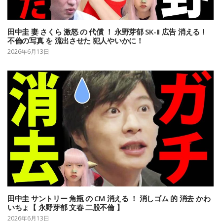
田中圭 妻 さくら 激怒 の 代償 ！ 永野芽郁 SK-II 広告 消える！
不倫の写真 を 流出させた 犯人やいかに！
2026年6月13日
田中圭 サントリー 角瓶 の CM 消える ！ 消しゴム 的 消去 かわ
いちょ【 永野芽郁 文春 二股不倫 】
2026年6月13日