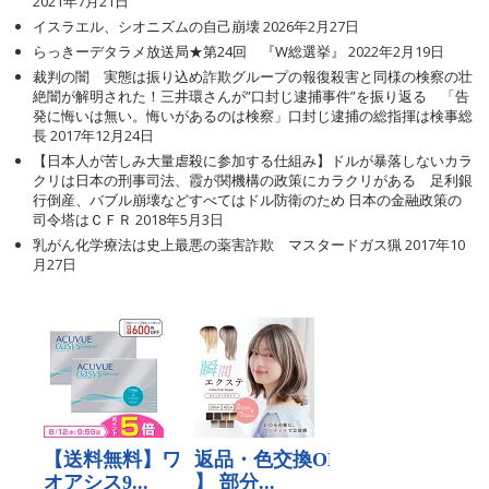
2021年7月21日
イスラエル、シオニズムの自己崩壊
2026年2月27日
らっきーデタラメ放送局★第24回 『W総選挙』
2022年2月19日
裁判の闇 実態は振り込め詐欺グループの報復殺害と同様の検察の壮
絶闇が解明された！三井環さんが”口封じ逮捕事件”を振り返る 「告
発に悔いは無い。悔いがあるのは検察」口封じ逮捕の総指揮は検事総
長
2017年12月24日
【日本人が苦しみ大量虐殺に参加する仕組み】ドルが暴落しないカラ
クリは日本の刑事司法、霞が関機構の政策にカラクリがある 足利銀
行倒産、バブル崩壊などすべてはドル防衛のため 日本の金融政策の
司令塔はＣＦＲ
2018年5月3日
乳がん化学療法は史上最悪の薬害詐欺 マスタードガス猟
2017年10
月27日