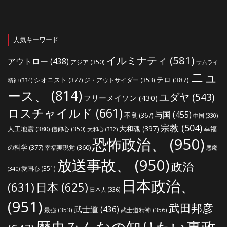
人気キーワード
イルミナティ
(581)
アウトロー
(438)
アジア
(350)
サムライ
ニュ
シオニスト
(377)
テロ
(387)
ジ・アウトサイダー
(353)
精神
(334)
ース、
(814)
ユダヤ
(543)
フリーメイソン
(430)
ロスチャイルド
(661)
与国
(455)
不良
(367)
中国
(330)
宗教
(504)
大和魂
(397)
人工地震
(380)
幸福
信仰心
(350)
大和心
(332)
恐怖政治、
(950)
の科学
(377)
幸福実現党
(360)
悪魔
放送事故、
(950)
政治
愛国心
(351)
(340)
日本政治、
(631)
日本
(625)
日本人
(336)
(951)
武田邦彦
武士道
(436)
最強
(353)
武士道精神
(356)