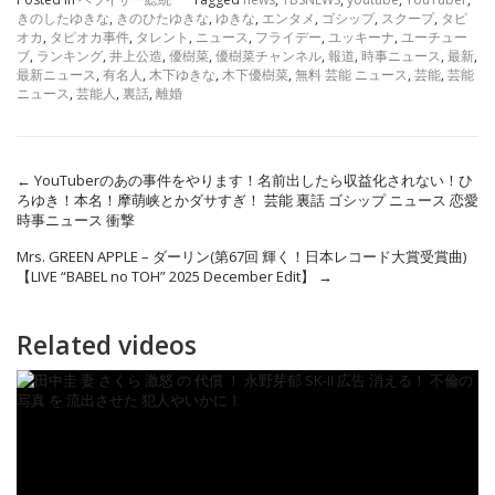
きのしたゆきな
,
きのひたゆきな
,
ゆきな
,
エンタメ
,
ゴシップ
,
スクープ
,
タピ
オカ
,
タピオカ事件
,
タレント
,
ニュース
,
フライデー
,
ユッキーナ
,
ユーチュー
ブ
,
ランキング
,
井上公造
,
優樹菜
,
優樹菜チャンネル
,
報道
,
時事ニュース
,
最新
,
最新ニュース
,
有名人
,
木下ゆきな
,
木下優樹菜
,
無料 芸能 ニュース
,
芸能
,
芸能
ニュース
,
芸能人
,
裏話
,
離婚
←
YouTuberのあの事件をやります！名前出したら収益化されない！ひ
ろゆき！本名！摩萌峡とかダサすぎ！ 芸能 裏話 ゴシップ ニュース 恋愛
時事ニュース 衝撃
Mrs. GREEN APPLE – ダーリン(第67回 輝く！日本レコード大賞受賞曲)
【LIVE “BABEL no TOH” 2025 December Edit】
→
Related videos