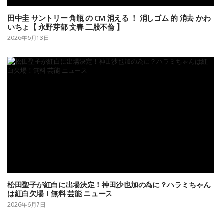
田中圭 サントリー 角瓶 の CM 消える ！ 消しゴム 的 消去 かわ
いちょ【 永野芽郁 文春 二股不倫 】
2026年6月13日
松田聖子が紅白に出場決定！神田沙也加の為に？ハラミちゃん
は紅白欠場！無料 芸能 ニュース
2026年6月7日