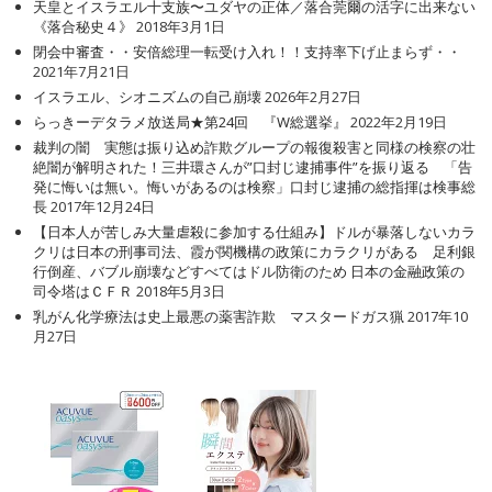
天皇とイスラエル十支族〜ユダヤの正体／落合莞爾の活字に出来ない
《落合秘史４》
2018年3月1日
閉会中審査・・安倍総理一転受け入れ！！支持率下げ止まらず・・
2021年7月21日
イスラエル、シオニズムの自己崩壊
2026年2月27日
らっきーデタラメ放送局★第24回 『W総選挙』
2022年2月19日
裁判の闇 実態は振り込め詐欺グループの報復殺害と同様の検察の壮
絶闇が解明された！三井環さんが”口封じ逮捕事件”を振り返る 「告
発に悔いは無い。悔いがあるのは検察」口封じ逮捕の総指揮は検事総
長
2017年12月24日
【日本人が苦しみ大量虐殺に参加する仕組み】ドルが暴落しないカラ
クリは日本の刑事司法、霞が関機構の政策にカラクリがある 足利銀
行倒産、バブル崩壊などすべてはドル防衛のため 日本の金融政策の
司令塔はＣＦＲ
2018年5月3日
乳がん化学療法は史上最悪の薬害詐欺 マスタードガス猟
2017年10
月27日