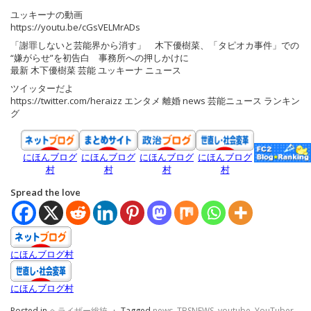
ユッキーナの動画
https://youtu.be/cGsVELMrADs
「謝罪しないと芸能界から消す」 木下優樹菜、「タピオカ事件」での
“嫌がらせ”を初告白 事務所への押しかけに
最新 木下優樹菜 芸能 ユッキーナ ニュース
ツイッターだよ
https://twitter.com/heraizz エンタメ 離婚 news 芸能ニュース ランキン
グ
にほんブログ
にほんブログ
にほんブログ
にほんブログ
村
村
村
村
Spread the love
にほんブログ村
にほんブログ村
Posted in
ヘライザー総統
·
Tagged
news
,
TBSNEWS
,
youtube
,
YouTuber
,