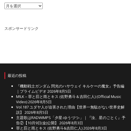
ア
ー
カ
イ
ブ
スポンサードリンク
最近の投稿
『機動戦士ガンダム 閃光のハサウェイ キルケーの魔女』予告編
｜プライムビデオ
2026年8月5日
M!LK – 罪と罰と雨とキス (佐野勇斗＆吉田仁人) (Official Music
Video)
2026年8月5日
Vol.187 ユダヤ人が迫害された理由【世界一無駄がない世界史解
説】
2026年8月5日
主題歌はRADWIMPS「夕星-ゆうづつ-」｜『汝、星のごとく』予
告②【10月9日(金)公開】
2026年8月3日
罪と罰と雨とキス (佐野勇斗&吉田仁人)
2026年8月3日