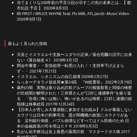
当てまくりな200年前の予言小説が示すこの先の未来とは…【 都
市伝説 予言 】
2026年8月3日
BE:FIRST / BRUCE WAYNE feat. Flo Milli, ATL Jacob -Music Video-
2026年8月1日
最もよく見られた投稿
天皇とイスラエル十支族〜ユダヤの正体／落合莞爾の活字に出来
ない《落合秘史４》
2018年3月1日
閉会中審査・・安倍総理一転受け入れ！！支持率下げ止まら
ず・・
2021年7月21日
イスラエル、シオニズムの自己崩壊
2026年2月27日
らっきーデタラメ放送局★第24回 『W総選挙』
2022年2月19日
裁判の闇 実態は振り込め詐欺グループの報復殺害と同様の検察
の壮絶闇が解明された！三井環さんが”口封じ逮捕事件”を振り返
る 「告発に悔いは無い。悔いがあるのは検察」口封じ逮捕の総
指揮は検事総長
2017年12月24日
【日本人が苦しみ大量虐殺に参加する仕組み】ドルが暴落しない
カラクリは日本の刑事司法、霞が関機構の政策にカラクリがあ
る 足利銀行倒産、バブル崩壊などすべてはドル防衛のため 日
本の金融政策の司令塔はＣＦＲ
2018年5月3日
乳がん化学療法は史上最悪の薬害詐欺 マスタードガス猟
2017
年10月27日