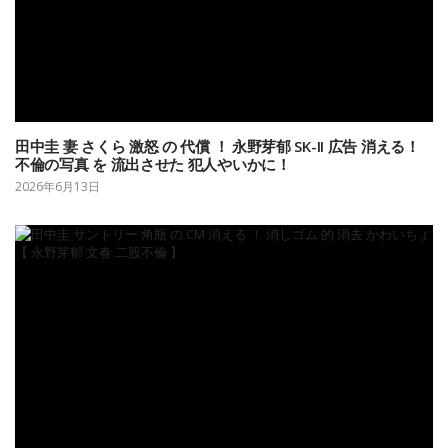
田中圭 妻 さくら 激怒 の 代償 ！ 永野芽郁 SK-II 広告 消える！
不倫の写真 を 流出させた 犯人やいかに！
2026年6月13日