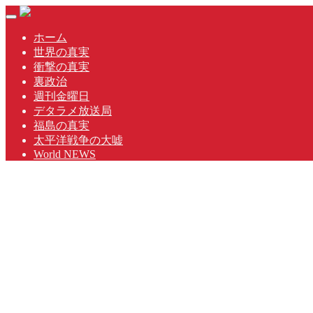
Skip
Toggle
to
navigation
content
ホーム
世界の真実
衝撃の真実
裏政治
週刊金曜日
デタラメ放送局
福島の真実
太平洋戦争の大嘘
World NEWS