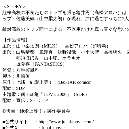
＜STORY＞
紅桜高校の不良たちのトップを張る亀井円（髙松アロハ）は
ップ・佐藤美鶴（山中柔太朗）が現れ、共に過ごすうちに2
敵対高校のトップ同士による、不器用だけど真っ直ぐな思い
【作品情報】
主演：山中柔太朗（M!LK） 髙松アロハ（超特急）
出演：白鳥晴都 嵐翔真 浅野竣哉 小平大智 高橋璃央 
那須ほほみ、山中聡、オラキオ
堀夏喜（FANTASTICS）
監督：八重樫風雅
脚本：川崎僚
原作：七緒「純愛上等！」(BeSTAR comics)
配給：SDP
主題歌：鶴 and 亀「LOVE 2000」（SDR）
配給・宣伝：S・D・P
©映画「純愛上等！」製作委員会
■公式サイト ：https://www.junai-movie.com/
■公式X ：junai_movie