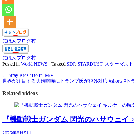
にほんブログ村
にほんブログ村
Posted in
World NEWS
·
Tagged
SDP
,
STARDUST
,
スターダスト
←
Stray Kids “Do It” M/V
世界が注目する夫婦喧嘩にトランプ氏が絶妙対応 #shorts #
Related videos
『機動戦士ガンダム 閃光のハサウェイ
2026年8月5日