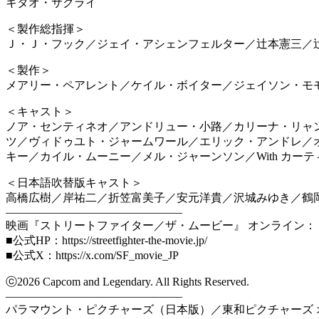
キタオ・サクライ
＜製作総指揮＞
Ｊ・Ｊ・フック／ジェイ・アシェンフェルター／辻本憲三／
＜製作＞
メアリー・ペアレント／ケイル・ボイター／ジェイソン・モ
＜キャスト＞
ノア・センティネオ／アンドリュー・小路／カリーナ・リャ
ツ／ヴィドゥユト・ジャームワール／エリック・アンドレ／
キー／カイル・ムーニー／メル・ジャーンソン／With カーティ
＜日本語吹替版キャスト＞
高橋広樹／岸祐二／折笠富美子／安元洋貴／沢城みゆき／鶴
———————————————–
映画『ストリートファイター／ザ・ムービー』 オンライン：
■公式HP：https://streetfighter-the-movie.jp/
■公式X：https://x.com/SF_movie_JP
ⓒ2026 Capcom and Legendary. All Rights Reserved.
———————————————–
パラマウント・ピクチャーズ（日本版）／東和ピクチャーズ 