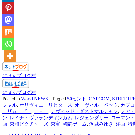
にほんブログ村
にほんブログ村
Posted in
World NEWS
·
Tagged
50セント
,
CAPCOM
,
STREETF
シャル
,
オリヴィエ・リヒタース
,
オーヴィル・ペック
,
カプコ
ーザムービー
,
チョー
,
デヴィッド・ダストマルチャン
,
ノア・
ン
,
レイナ・ヴァランディンガム
,
レジェンダリー
,
ローマン・
画
,
東和ピクチャーズ
,
東宝
,
格闘ゲーム
,
沢城みゆき
,
洋画
,
特