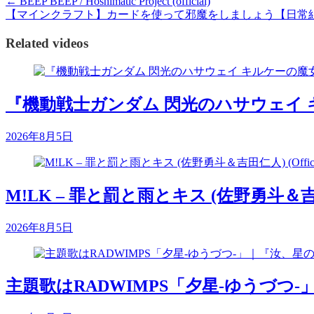
←
BEEP BEEP / Hoshimatic Project (official)
【マインクラフト】カードを使って邪魔をしましょう【日常
Related videos
『機動戦士ガンダム 閃光のハサウェイ
2026年8月5日
M!LK – 罪と罰と雨とキス (佐野勇斗＆吉田仁人) 
2026年8月5日
主題歌はRADWIMPS「夕星-ゆうづつ-