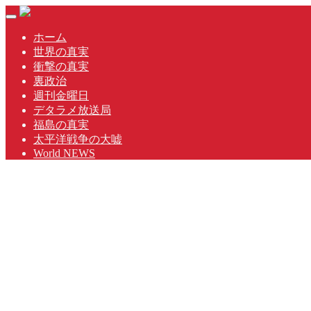
Skip
Toggle
to
navigation
content
ホーム
世界の真実
衝撃の真実
裏政治
週刊金曜日
デタラメ放送局
福島の真実
太平洋戦争の大嘘
World NEWS