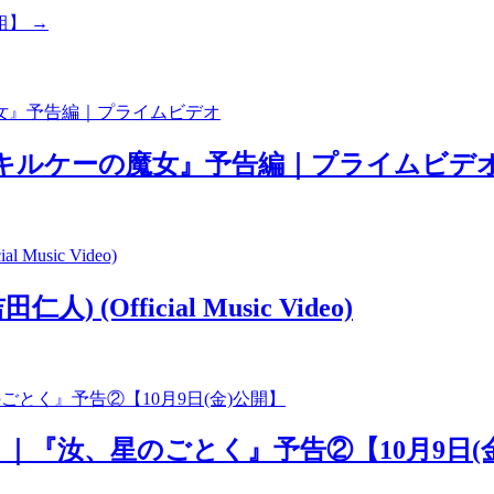
組】
→
 キルケーの魔女』予告編｜プライムビデ
(Official Music Video)
」｜『汝、星のごとく』予告②【10月9日(