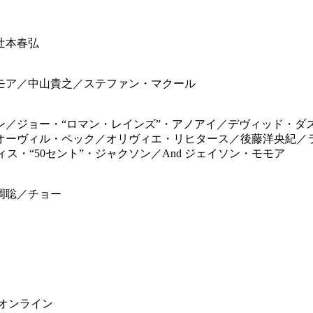
辻本春弘
モア／中山貴之／ステファン・マクール
ン／ジョー・“ロマン・レインズ”・アノアイ／デヴィッド・ダ
オーヴィル・ペック／オリヴィエ・リヒタース／後藤洋央紀／
ス・“50セント”・ジャクソン／And ジェイソン・モモア
岡聡／チョー
オンライン