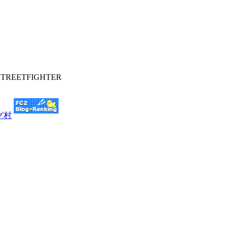
EETFIGHTER
グ村