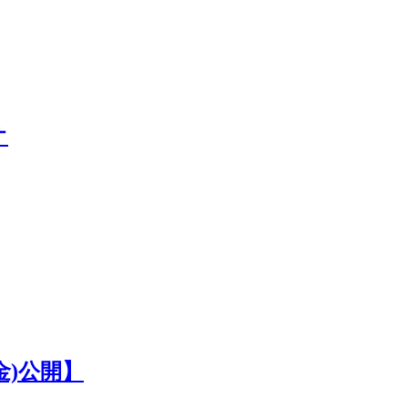
オ
金)公開】