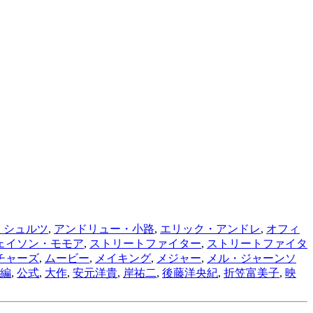
・シュルツ
,
アンドリュー・小路
,
エリック・アンドレ
,
オフィ
ェイソン・モモア
,
ストリートファイター
,
ストリートファイタ
チャーズ
,
ムービー
,
メイキング
,
メジャー
,
メル・ジャーンソ
編
,
公式
,
大作
,
安元洋貴
,
岸祐二
,
後藤洋央紀
,
折笠富美子
,
映