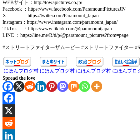
WEBサイト：http://towapictures.co.jp/
Facebook ：https://www.facebook.com/ParamountPicturesJP/
X ：https://twitter.com/Paramount_Japan
Instagram：https://www.instagram.com/paramount_japan/
TikTok ：https://www.tiktok.com/@paramountjapan
LINE ：https://line.me/R/ti/p/@paramount_pictures?from=page
———————————————–
#ストリートファイターザムービー #ストリートファイター #STR
にほんブログ村
にほんブログ村
にほんブログ村
にほんブロ
Spread the love