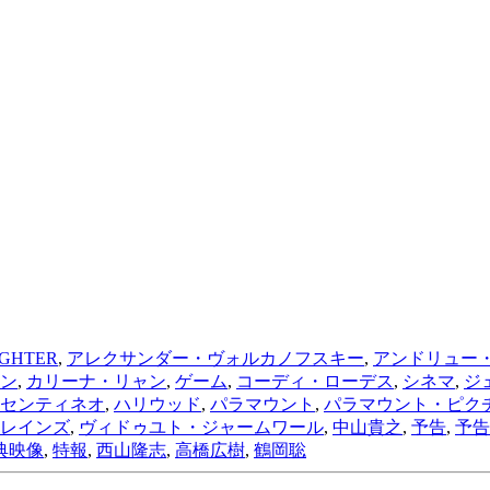
IGHTER
,
アレクサンダー・ヴォルカノフスキー
,
アンドリュー
ン
,
カリーナ・リャン
,
ゲーム
,
コーディ・ローデス
,
シネマ
,
ジ
センティネオ
,
ハリウッド
,
パラマウント
,
パラマウント・ピク
レインズ
,
ヴィドゥユト・ジャームワール
,
中山貴之
,
予告
,
予告
典映像
,
特報
,
西山隆志
,
高橋広樹
,
鶴岡聡