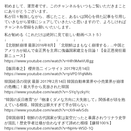
初めまして、運営者です。このチャンネルをいつもご覧いただきまこと
にありがとうございます。
私が日々勉強しながら、感じたこと、あるいは関心を得た記事を引用し
ていきながら皆様にシェアしていきたいと思いますので、よろしければ
チャンネル登録をお願いいたいします。
私が勧める《これだけは絶対に見て欲しい動画ベスト５》
↓ ↓ ↓ ↓ ↓
【北朝鮮崩壊 最新2016年8月】「北朝鮮はまもなく崩壊する」…中国と
アメリカが組んで金正男を主席に傀儡国家建立を目論！【金正恩発狂最
新ニュース】
https://www.youtube.com/watch?v=HIh9MwVUBgg
【飯田泰之】 櫻井浩二 インサイト 2017年2月14日
https://www.youtube.com/watch?v=pVPD1FqNIMs
韓国経済の現状 最新 2017年2月14日 韓国自動車業界や小売業界が崩壊
の危機に！最大手から見放された韓国
https://www.youtube.com/watch?v=-SYq1yzkyYc
”韓国の反日教育”が『物凄くダメな方向に大失敗して』関係者が頭を抱
えている模様。韓国史は膨大すぎて手が回らない
https://www.youtube.com/watch?v=cXi9-wlvSds
【韓国崩壊】朝鮮の古代国家が実は架空だったと暴露されウリナラ史学
が混乱！歴史学者辻褄が合わなすぎて諦めた模様【嫌韓100％】
https://www.youtube.com/watch?v=NpHv-WSD-1Q