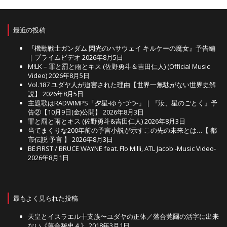
最近の投稿
『機動戦士ガンダム 閃光のハサウェイ キルケーの魔女』予告編
｜プライムビデオ
2026年8月5日
M!LK – 罪と罰と雨とキス (佐野勇斗＆吉田仁人) (Official Music
Video)
2026年8月5日
Vol.187 ユダヤ人が迫害された理由【世界一無駄がない世界史解
説】
2026年8月5日
主題歌はRADWIMPS「夕星-ゆうづつ-」｜『汝、星のごとく』予
告②【10月9日(金)公開】
2026年8月3日
罪と罰と雨とキス (佐野勇斗&吉田仁人)
2026年8月3日
当てまくりな200年前の予言小説が示すこの先の未来とは…【 都
市伝説 予言 】
2026年8月3日
BE:FIRST / BRUCE WAYNE feat. Flo Milli, ATL Jacob -Music Video-
2026年8月1日
最もよく見られた投稿
天皇とイスラエル十支族〜ユダヤの正体／落合莞爾の活字に出来
ない《落合秘史４》
2018年3月1日