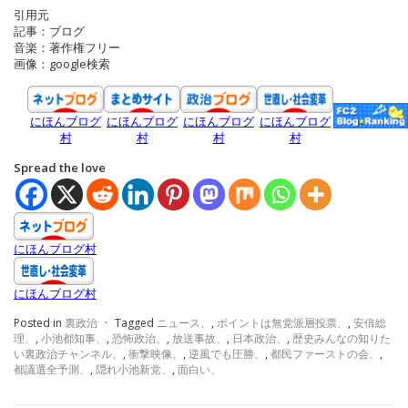
引用元
記事：ブログ
音楽：著作権フリー
画像：google検索
にほんブログ
にほんブログ
にほんブログ
にほんブログ
村
村
村
村
Spread the love
にほんブログ村
にほんブログ村
Posted in
裏政治
·
Tagged
ニュース、
,
ポイントは無党派層投票、
,
安倍総
理、
,
小池都知事、
,
恐怖政治、
,
放送事故、
,
日本政治、
,
歴史みんなの知りた
い裏政治チャンネル、
,
衝撃映像、
,
逆風でも圧勝、
,
都民ファーストの会、
,
都議選全予測、
,
隠れ小池新党、
,
面白い、