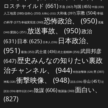
ロスチャイルド
(661)
与国
(455)
不良
(367)
中国
(330)
宗教
(504)
大和魂
(397)
人工地震
(380)
幸福
信仰心
(350)
大和心
(332)
恐怖政治、
(950)
の科学
(377)
幸福実現党
(360)
悪魔
放送事故、
(950)
政治
愛国心
(351)
(340)
日本政治、
(631)
日本
(625)
日本人
(336)
(951)
武田邦彦
武士道
(436)
最強
(353)
武士道精神
(356)
歴史みんなの知りたい裏政
(647)
治チャンネル、
(944)
男
(361)
特別攻撃隊
(328)
衝撃映像、
(948)
谷山
(451)
説法
(336)
辻
神風
(328)
面白い、
陰謀
(606)
陰謀論
(360)
説法
(336)
都市伝説
(341)
(827)