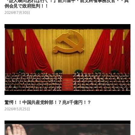
『証人喚問あれば行く！』前川喜平・前文科省事務次官・・異
例会見で政府批判！！
2026年7月30日
驚愕！！中国共産党幹部！７兆8千億円！？
2026年5月25日