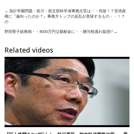
←
加計学園問題・前川・前文部科学省事務次官は・・何故！？安倍政
権に『歯向ったのか？』事務方トップの反乱が意味するもの・・！？
の
野田聖子総務相・・8000万円父親献金に・・贈与税逃れ疑惑!?
→
Related videos