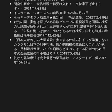
閉会中審査・・安倍総理一転受け入れ！！支持率下げ止まら
ず・・
2021年7月21日
イスラエル、シオニズムの自己崩壊
2026年2月27日
らっきーデタラメ放送局★第24回 『W総選挙』
2022年2月19日
裁判の闇 実態は振り込め詐欺グループの報復殺害と同様の検察
の壮絶闇が解明された！三井環さんが”口封じ逮捕事件”を振り返
る 「告発に悔いは無い。悔いがあるのは検察」口封じ逮捕の総
指揮は検事総長
2017年12月24日
【日本人が苦しみ大量虐殺に参加する仕組み】ドルが暴落しない
カラクリは日本の刑事司法、霞が関機構の政策にカラクリがあ
る 足利銀行倒産、バブル崩壊などすべてはドル防衛のため 日
本の金融政策の司令塔はＣＦＲ
2018年5月3日
乳がん化学療法は史上最悪の薬害詐欺 マスタードガス猟
2017
年10月27日