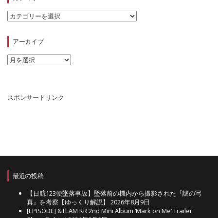
カ
テ
ゴ
リ
アーカイブ
ー
ア
ー
カ
イ
ブ
スポンサードリンク
最近の投稿
【日航123便墜落事故】墜落前の機内から撮影された『謎の写
真』を考察【ゆっくり解説】
2026年8月9日
[EPISODE] &TEAM KR 2nd Mini Album ‘Mark on Me’ Trailer