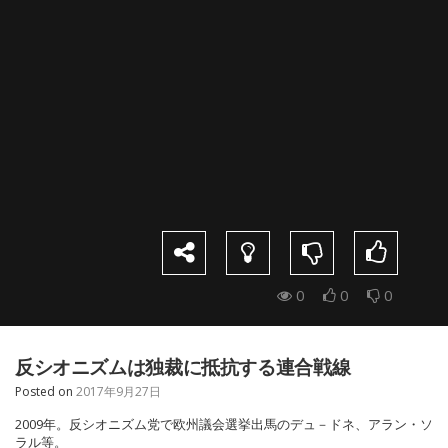
0
0
0
反シオニズムは独裁に抵抗する連合戦線
Posted on
2017年9月27日
2009年。反シオニズム党で欧州議会選挙出馬のデュ－ドネ、アラン・ソ
ラル等。