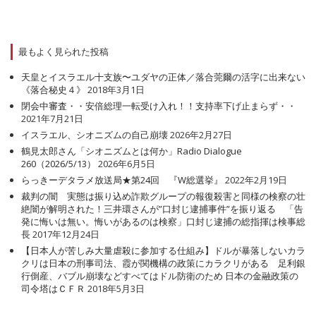
最もよく見られた投稿
天皇とイスラエル十支族〜ユダヤの正体／落合莞爾の活字に出来ない
《落合秘史４》
2018年3月1日
閉会中審査・・安倍総理一転受け入れ！！支持率下げ止まらず・・
2021年7月21日
イスラエル、シオニズムの自己崩壊
2026年2月27日
鶴見太郎さん「シオニズムとは何か」Radio Dialogue
260（2026/5/13）
2026年6月5日
らっきーデタラメ放送局★第24回 『W総選挙』
2022年2月19日
裁判の闇 実態は振り込め詐欺グループの報復殺害と同様の検察の壮
絶闇が解明された！三井環さんが”口封じ逮捕事件”を振り返る 「告
発に悔いは無い。悔いがあるのは検察」口封じ逮捕の総指揮は検事総
長
2017年12月24日
【日本人が苦しみ大量虐殺に参加する仕組み】ドルが暴落しないカラ
クリは日本の刑事司法、霞が関機構の政策にカラクリがある 足利銀
行倒産、バブル崩壊などすべてはドル防衛のため 日本の金融政策の
司令塔はＣＦＲ
2018年5月3日