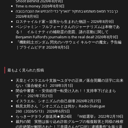
Shoot Behind
2026年8月9日
Time is money
2026年8月9日
כך בכיר חמאס משתמש בתחקיר “הארץ” כדי להכחיש את הטבח בנובה
2026年8月9日
ロスチャイルド家～迫害から生まれた物語～
2026年8月9日
ベンジャミン・フルフォードさんのジャーナリズムは本物であ
る！ イルミナティの補助霊の意図、謎の言動に関して
Benjamin Fulford’s journalism is the real deal!
2026年8月9日
『機動戦士ガンダム 閃光のハサウェイ キルケーの魔女』予告編
｜プライムビデオ
2026年8月5日
最もよく見られた投稿
天皇とイスラエル十支族〜ユダヤの正体／落合莞爾の活字に出来
ない《落合秘史４》
2018年3月1日
閉会中審査・・安倍総理一転受け入れ！！支持率下げ止まら
ず・・
2021年7月21日
イスラエル、シオニズムの自己崩壊
2026年2月27日
鶴見太郎さん「シオニズムとは何か」Radio Dialogue
260（2026/5/13）
2026年6月5日
らっきーデタラメ放送局★第24回 『W総選挙』
2022年2月19日
裁判の闇 実態は振り込め詐欺グループの報復殺害と同様の検察
の壮絶闇が解明された！三井環さんが”口封じ逮捕事件”を振り返