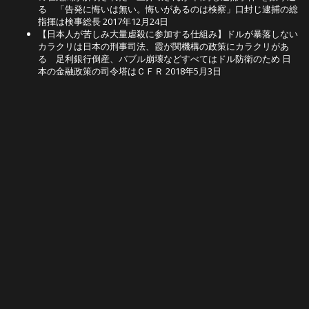
る 「告発に悔いは無い。悔いがあるのは検察」口封じ逮捕の総
指揮は検事総長
2017年12月24日
【日本人が苦しみ大量虐殺に参加する仕組み】ドルが暴落しない
カラクリは日本の刑事司法、霞が関機構の政策にカラクリがあ
る 足利銀行倒産、バブル崩壊などすべてはドル防衛のため 日
本の金融政策の司令塔はＣＦＲ
2018年5月3日