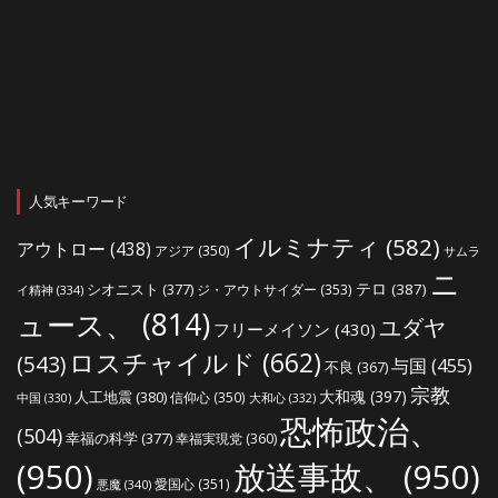
人気キーワード
イルミナティ
(582)
アウトロー
(438)
アジア
(350)
サムラ
ニ
シオニスト
(377)
テロ
(387)
ジ・アウトサイダー
(353)
イ精神
(334)
ュース、
(814)
ユダヤ
フリーメイソン
(430)
ロスチャイルド
(662)
(543)
与国
(455)
不良
(367)
宗教
大和魂
(397)
人工地震
(380)
信仰心
(350)
中国
(330)
大和心
(332)
恐怖政治、
(504)
幸福の科学
(377)
幸福実現党
(360)
(950)
放送事故、
(950)
愛国心
(351)
悪魔
(340)