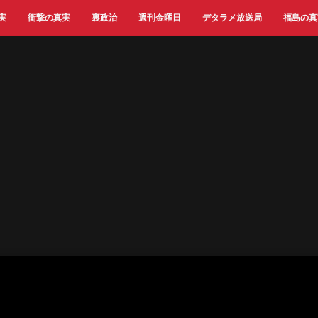
実
衝撃の真実
裏政治
週刊金曜日
デタラメ放送局
福島の真