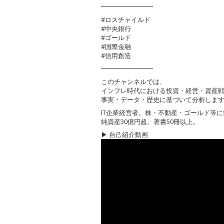
━━━━━━━━
#ロスチャイルド
#中央銀行
#ゴールド
#国際金融
#信用創造
━━━━━━━━
このチャンネルでは、
インフレ時代における投資・経営・資産
事実・データ・歴史に基づいて分析しま
IT企業経営者。株・不動産・ゴールド等
純資産30億円超。著書50冊以上。
▶ 自己紹介動画