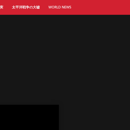
実
太平洋戦争の大嘘
WORLD NEWS