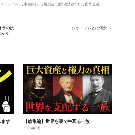
ロスチャイルド
,
中央銀行
,
信用創造
,
国際決済銀行BIS
,
国際金融
オラの妖
シオニズムとは何か
→
休み公
します
【総集編】世界を裏で牛耳る一族
2026年8月1日