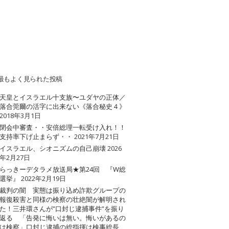
最もよく見られた投稿
天皇とイスラエル十支族〜ユダヤの正体／
落合莞爾の活字に出来ない《落合秘史４》
2018年3月1日
閉会中審査・・安倍総理一転受け入れ！！
支持率下げ止まらず・・
2021年7月21日
イスラエル、シオニズムの自己崩壊
2026
年2月27日
らっきーデタラメ放送局★第24回 『W総
選挙』
2022年2月19日
裁判の闇 実態は振り込め詐欺グループの
報復殺害と同様の検察の壮絶闇が解明され
た！三井環さんが”口封じ逮捕事件”を振り
返る 「告発に悔いは無い。悔いがあるの
は検察」口封じ逮捕の総指揮は検事総長