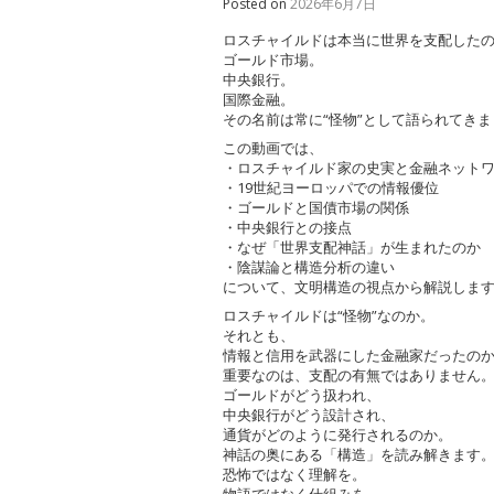
Posted on
2026年6月7日
ロスチャイルドは本当に世界を支配した
ゴールド市場。
中央銀行。
国際金融。
その名前は常に“怪物”として語られてき
この動画では、
・ロスチャイルド家の史実と金融ネット
・19世紀ヨーロッパでの情報優位
・ゴールドと国債市場の関係
・中央銀行との接点
・なぜ「世界支配神話」が生まれたのか
・陰謀論と構造分析の違い
について、文明構造の視点から解説しま
ロスチャイルドは“怪物”なのか。
それとも、
情報と信用を武器にした金融家だったの
重要なのは、支配の有無ではありません
ゴールドがどう扱われ、
中央銀行がどう設計され、
通貨がどのように発行されるのか。
神話の奥にある「構造」を読み解きます
恐怖ではなく理解を。