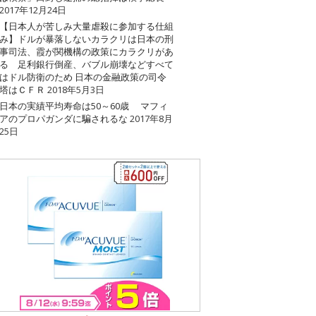
2017年12月24日
【日本人が苦しみ大量虐殺に参加する仕組
み】ドルが暴落しないカラクリは日本の刑
事司法、霞が関機構の政策にカラクリがあ
る 足利銀行倒産、バブル崩壊などすべて
はドル防衛のため 日本の金融政策の司令
塔はＣＦＲ
2018年5月3日
日本の実績平均寿命は50～60歳 マフィ
アのプロパガンダに騙されるな
2017年8月
25日