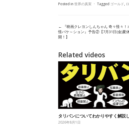
Posted in
世界の真実
·
Tagged
ゴールド
,
←
『映画クレヨンしんちゃん 奇々怪々！
怪バケ～ション』予告②【7月31日(金)夏
開！】
Related videos
タリバンについてわかりやすく解説
2026年8月1日