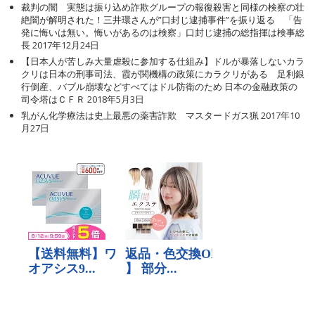
裁判の闇 実態は振り込め詐欺グループの報復殺害と同様の検察の壮
絶闇が解明された！三井環さんが”口封じ逮捕事件”を振り返る 「告
発に悔いは無い。悔いがあるのは検察」口封じ逮捕の総指揮は検事総
長
2017年12月24日
【日本人が苦しみ大量虐殺に参加する仕組み】ドルが暴落しないカラ
クリは日本の刑事司法、霞が関機構の政策にカラクリがある 足利銀
行倒産、バブル崩壊などすべてはドル防衛のため 日本の金融政策の
司令塔はＣＦＲ
2018年5月3日
乳がん化学療法は史上最悪の薬害詐欺 マスタードガス猟
2017年10
月27日