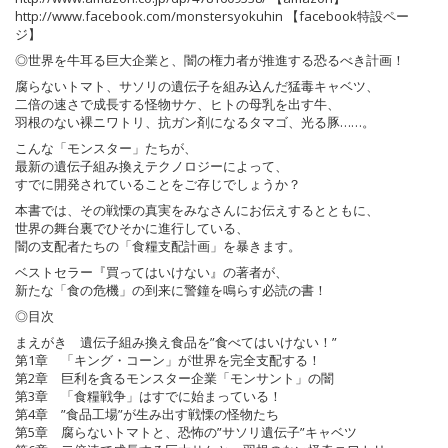
http://www.facebook.com/monstersyokuhin 【facebook特設ペー
ジ】
◎世界を牛耳る巨大企業と、闇の権力者が推進する恐るべき計画！
腐らないトマト、サソリの遺伝子を組み込んだ猛毒キャベツ、
二倍の速さで成長する怪物サケ、ヒトの母乳を出す牛、
羽根のない裸ニワトリ、抗ガン剤になるタマゴ、光る豚……。
こんな「モンスター」たちが、
最新の遺伝子組み換えテクノロジーによって、
すでに開発されていることをご存じでしょうか？
本書では、その戦慄の真実をみなさんにお伝えするとともに、
世界の舞台裏でひそかに進行している、
闇の支配者たちの「食糧支配計画」を暴きます。
ベストセラー『買ってはいけない』の著者が、
新たな「食の危機」の到来に警鐘を鳴らす必読の書！
◎目次
まえがき 遺伝子組み換え食品を”食べてはいけない！”
第1章 「キング・コーン」が世界を完全支配する！
第2章 巨利を貪るモンスター企業「モンサント」の闇
第3章 「食糧戦争」はすでに始まっている！
第4章 ”食品工場”が生み出す戦慄の怪物たち
第5章 腐らないトマトと、恐怖の”サソリ遺伝子”キャベツ