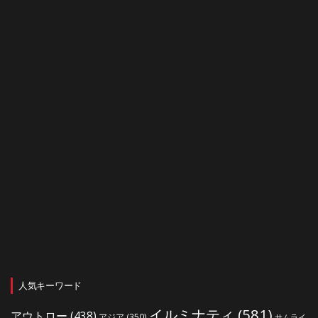
人気キーワード
イルミナティ
(581)
アウトロー
(438)
アジア
(350)
サムライ