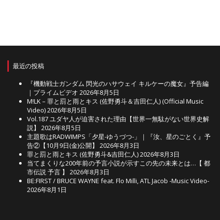
最近の投稿
『機動戦士ガンダム 閃光のハサウェイ キルケーの魔女』予告編
｜プライムビデオ
2026年8月5日
M!LK – 罪と罰と雨とキス (佐野勇斗＆吉田仁人) (Official Music
Video)
2026年8月5日
Vol.187 ユダヤ人が迫害された理由【世界一無駄がない世界史解
説】
2026年8月5日
主題歌はRADWIMPS「夕星-ゆうづつ-」｜『汝、星のごとく』予
告②【10月9日(金)公開】
2026年8月3日
罪と罰と雨とキス (佐野勇斗&吉田仁人)
2026年8月3日
当てまくりな200年前の予言小説が示すこの先の未来とは…【 都
市伝説 予言 】
2026年8月3日
BE:FIRST / BRUCE WAYNE feat. Flo Milli, ATL Jacob -Music Video-
2026年8月1日