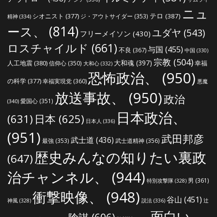
ニュ
シオニスト
(377)
テロ
(387)
ジ・アウトサイダー
(353)
精神
(334)
ース、
(814)
ユダヤ
(543)
フリーメイソン
(430)
ロスチャイルド
(661)
与国
(455)
不良
(367)
中国
(330)
宗教
(504)
大和魂
(397)
人工地震
(380)
幸福
信仰心
(350)
大和心
(332)
恐怖政治、
(950)
の科学
(377)
幸福実現党
(360)
悪魔
放送事故、
(950)
政治
愛国心
(351)
(340)
日本政治、
(631)
日本
(625)
日本人
(336)
(951)
武田邦彦
武士道
(436)
最強
(353)
武士道精神
(356)
歴史みんなの知りたい裏政
(647)
治チャンネル、
(944)
男
(361)
特別攻撃隊
(328)
衝撃映像、
(948)
谷山
(451)
説法
(336)
辻
神風
(328)
面白い、