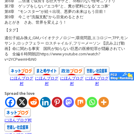
第6章 二倍速で成長する巨大サケと、羽根のない怪奇ニワトリ
第7章 ゲップをしない”エコ牛”と、糞が肥料になる”エコ豚”
第8章 ”モンスター”が続々出現、悪夢の未来はもう目前！
第9章 今こそ”洗脳支配”から目覚めるときだ
あとがき さあ、世界を変えよう！
【タグ】
遺伝子組み換え,GM,バイオテクノロジー,環境問題,エコロジー,TPP,モン
サント,ロックフェラー ロスチャイルド,フリーメーソン 【読み上げ動
画】命に関わる事実 国民が知らない巨悪の医療犯罪が隠蔽されてい
る 全編６時間朗読https://www.youtube.com/watch?
v=2YCPwemHbN0
にほんブログ
にほんブログ
にほんブログ
にほんブログ
村
村
村
村
Spread the love
にほんブログ村