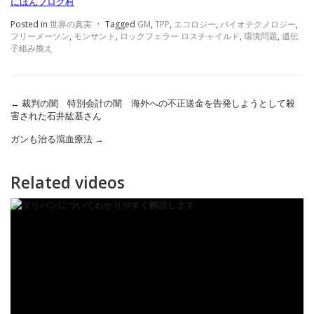
にほんブログ村
Posted in
世界の真実
·
Tagged
GM
,
TPP
,
エコロジー
,
バイオテクノロジー
,
フリーメーソン
,
モンサント
,
ロックフェラー ロスチャイルド
,
環境問題
,
遺伝
子組み換え
←
裁判の闇 特別会計の闇 海外への不正送金を告発しようとして殺
害された石井紘基さん
ガンも治る瀉血療法
→
Related videos