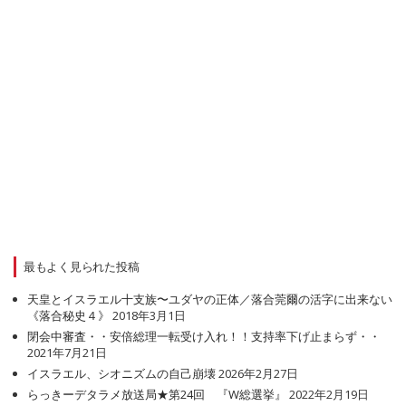
最もよく見られた投稿
天皇とイスラエル十支族〜ユダヤの正体／落合莞爾の活字に出来ない
《落合秘史４》
2018年3月1日
閉会中審査・・安倍総理一転受け入れ！！支持率下げ止まらず・・
2021年7月21日
イスラエル、シオニズムの自己崩壊
2026年2月27日
らっきーデタラメ放送局★第24回 『W総選挙』
2022年2月19日