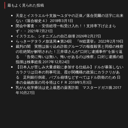
最もよく見られた投稿
天皇とイスラエル十支族〜ユダヤの正体／落合莞爾の活字に出来
ない《落合秘史４》
2018年3月1日
閉会中審査・・安倍総理一転受け入れ！！支持率下げ止まら
ず・・
2021年7月21日
イスラエル、シオニズムの自己崩壊
2026年2月27日
らっきーデタラメ放送局★第24回 『W総選挙』
2022年2月19日
裁判の闇 実態は振り込め詐欺グループの報復殺害と同様の検察
の壮絶闇が解明された！三井環さんが”口封じ逮捕事件”を振り返
る 「告発に悔いは無い。悔いがあるのは検察」口封じ逮捕の総
指揮は検事総長
2017年12月24日
【日本人が苦しみ大量虐殺に参加する仕組み】ドルが暴落しない
カラクリは日本の刑事司法、霞が関機構の政策にカラクリがあ
る 足利銀行倒産、バブル崩壊などすべてはドル防衛のため 日
本の金融政策の司令塔はＣＦＲ
2018年5月3日
乳がん化学療法は史上最悪の薬害詐欺 マスタードガス猟
2017
年10月27日