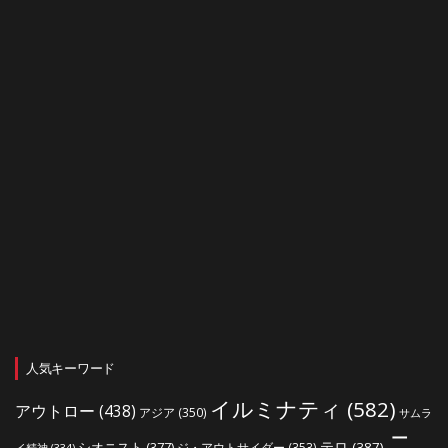
人気キーワード
イルミナティ
(582)
アウトロー
(438)
アジア
(350)
サムラ
ニ
シオニスト
(377)
テロ
(387)
ジ・アウトサイダー
(353)
イ精神
(334)