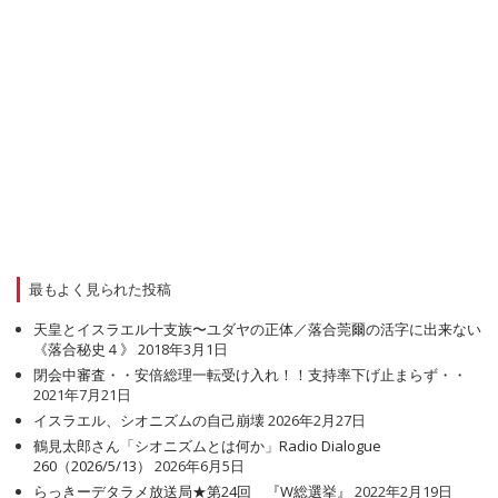
最もよく見られた投稿
天皇とイスラエル十支族〜ユダヤの正体／落合莞爾の活字に出来ない
《落合秘史４》
2018年3月1日
閉会中審査・・安倍総理一転受け入れ！！支持率下げ止まらず・・
2021年7月21日
イスラエル、シオニズムの自己崩壊
2026年2月27日
鶴見太郎さん「シオニズムとは何か」Radio Dialogue
260（2026/5/13）
2026年6月5日
らっきーデタラメ放送局★第24回 『W総選挙』
2022年2月19日