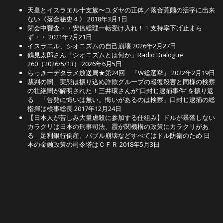
天皇とイスラエル十支族〜ユダヤの正体／落合莞爾の活字に出来
ない《落合秘史４》
2018年3月1日
閉会中審査・・安倍総理一転受け入れ！！支持率下げ止まら
ず・・
2021年7月21日
イスラエル、シオニズムの自己崩壊
2026年2月27日
鶴見太郎さん「シオニズムとは何か」Radio Dialogue
260（2026/5/13）
2026年6月5日
らっきーデタラメ放送局★第24回 『W総選挙』
2022年2月19日
裁判の闇 実態は振り込め詐欺グループの報復殺害と同様の検察
の壮絶闇が解明された！三井環さんが”口封じ逮捕事件”を振り返
る 「告発に悔いは無い。悔いがあるのは検察」口封じ逮捕の総
指揮は検事総長
2017年12月24日
【日本人が苦しみ大量虐殺に参加する仕組み】ドルが暴落しない
カラクリは日本の刑事司法、霞が関機構の政策にカラクリがあ
る 足利銀行倒産、バブル崩壊などすべてはドル防衛のため 日
本の金融政策の司令塔はＣＦＲ
2018年5月3日