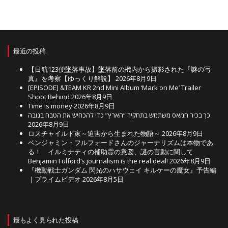
最近の投稿
【日航123便墜落事故】墜落前の機内から撮影された『謎の写
真』を考察【ゆっくり解説】
2026年8月9日
[EPISODE] &TEAM KR 2nd Mini Album ‘Mark on Me’ Trailer
Shoot Behind
2026年8月9日
Time is money
2026年8月9日
כך בכיר חמאס משתמש בתחקיר “הארץ” כדי להכחיש את הטבח בנובה
2026年8月9日
ロスチャイルド家～迫害から生まれた物語～
2026年8月9日
ベンジャミン・フルフォードさんのジャーナリズムは本物であ
る！ イルミナティの補助霊の意図、謎の言動に関して
Benjamin Fulford’s journalism is the real deal!
2026年8月9日
『機動戦士ガンダム 閃光のハサウェイ キルケーの魔女』予告編
｜プライムビデオ
2026年8月5日
最もよく見られた投稿