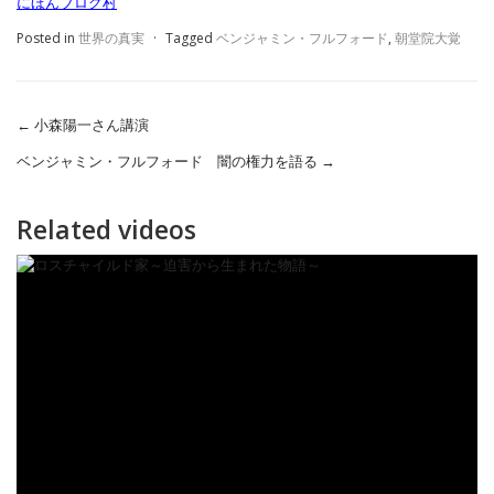
にほんブログ村
Posted in
世界の真実
·
Tagged
ベンジャミン・フルフォード
,
朝堂院大覚
←
小森陽一さん講演
ベンジャミン・フルフォード 闇の権力を語る
→
Related videos