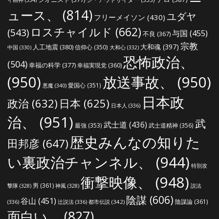
ュース、
(814)
ユダヤ
フリーメイソン
(430)
ロスチャイルド
(662)
(543)
与国
(455)
不良
(367)
宗教
大和魂
(397)
人工地震
(380)
信仰心
(350)
中国
(330)
大和心
(332)
恐怖政治、
(504)
幸福の科学
(377)
幸福実現党
(360)
(950)
放送事故、
(950)
愛国心
(351)
悪魔
(340)
日本政
政治
(632)
日本
(625)
日本人
(336)
治、
(951)
武
武士道
(436)
最強
(353)
武士道精神
(356)
歴史みんなの知りた
田邦彦
(647)
い裏政治チャンネル、
(944)
特別攻
衝撃映像、
(948)
男
(361)
説法
撃隊
(328)
神風
(328)
陰謀
(606)
谷山
(451)
陰謀論
(361)
(336)
辻説法
(336)
都市伝説
(342)
面白い、
(827)