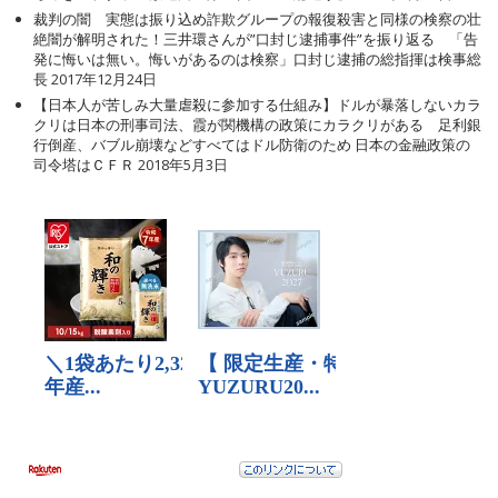
裁判の闇 実態は振り込め詐欺グループの報復殺害と同様の検察の壮
絶闇が解明された！三井環さんが”口封じ逮捕事件”を振り返る 「告
発に悔いは無い。悔いがあるのは検察」口封じ逮捕の総指揮は検事総
長
2017年12月24日
【日本人が苦しみ大量虐殺に参加する仕組み】ドルが暴落しないカラ
クリは日本の刑事司法、霞が関機構の政策にカラクリがある 足利銀
行倒産、バブル崩壊などすべてはドル防衛のため 日本の金融政策の
司令塔はＣＦＲ
2018年5月3日