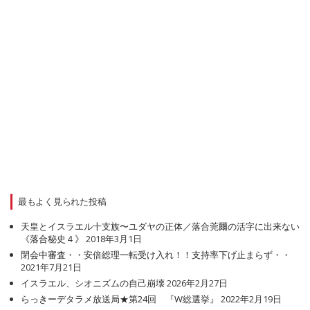
最もよく見られた投稿
天皇とイスラエル十支族〜ユダヤの正体／落合莞爾の活字に出来ない
《落合秘史４》
2018年3月1日
閉会中審査・・安倍総理一転受け入れ！！支持率下げ止まらず・・
2021年7月21日
イスラエル、シオニズムの自己崩壊
2026年2月27日
らっきーデタラメ放送局★第24回 『W総選挙』
2022年2月19日