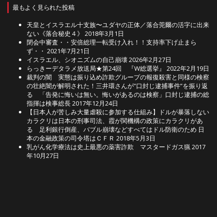
最もよく見られた投稿
天皇とイスラエル十支族〜ユダヤの正体／落合莞爾の活字に出来
ない《落合秘史４》
2018年3月1日
閉会中審査・・安倍総理一転受け入れ！！支持率下げ止まら
ず・・
2021年7月21日
イスラエル、シオニズムの自己崩壊
2026年2月27日
らっきーデタラメ放送局★第24回 『W総選挙』
2022年2月19日
裁判の闇 実態は振り込め詐欺グループの報復殺害と同様の検察
の壮絶闇が解明された！三井環さんが”口封じ逮捕事件”を振り返
る 「告発に悔いは無い。悔いがあるのは検察」口封じ逮捕の総
指揮は検事総長
2017年12月24日
【日本人が苦しみ大量虐殺に参加する仕組み】ドルが暴落しない
カラクリは日本の刑事司法、霞が関機構の政策にカラクリがあ
る 足利銀行倒産、バブル崩壊などすべてはドル防衛のため 日
本の金融政策の司令塔はＣＦＲ
2018年5月3日
乳がん化学療法は史上最悪の薬害詐欺 マスタードガス猟
2017
年10月27日