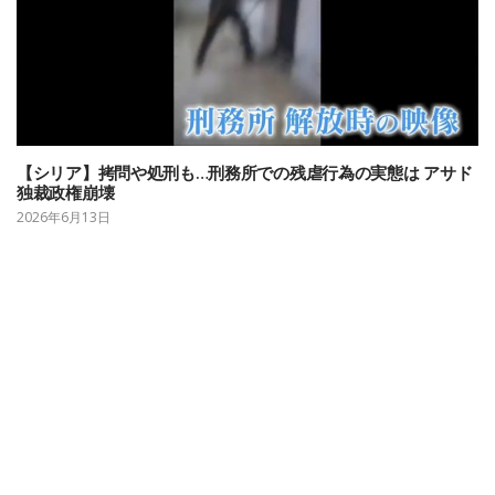
【シリア】拷問や処刑も…刑務所での残虐行為の実態は アサド
独裁政権崩壊
2026年6月13日