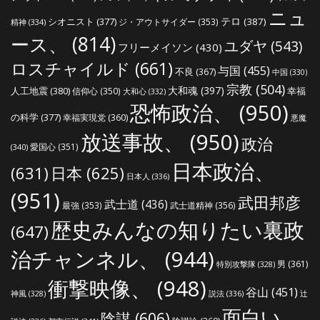
ニュ
シオニスト
(377)
テロ
(387)
ジ・アウトサイダー
(353)
精神
(334)
ース、
(814)
ユダヤ
(543)
フリーメイソン
(430)
ロスチャイルド
(661)
与国
(455)
不良
(367)
中国
(330)
宗教
(504)
大和魂
(397)
人工地震
(380)
幸福
信仰心
(350)
大和心
(332)
恐怖政治、
(950)
の科学
(377)
幸福実現党
(360)
悪魔
放送事故、
(950)
政治
愛国心
(351)
(340)
日本政治、
(631)
日本
(625)
日本人
(336)
(951)
武田邦彦
武士道
(436)
最強
(353)
武士道精神
(356)
歴史みんなの知りたい裏政
(647)
治チャンネル、
(944)
男
(361)
特別攻撃隊
(328)
衝撃映像、
(948)
谷山
(451)
説法
(336)
辻
神風
(328)
面白い、
陰謀
(606)