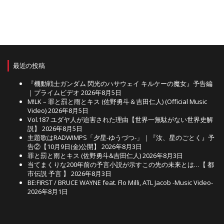
最近の投稿
『機動戦士ガンダム 閃光のハサウェイ キルケーの魔女』予告編
｜プライムビデオ
2026年8月5日
M!LK – 罪と罰と雨とキス (佐野勇斗＆吉田仁人) (Official Music
Video)
2026年8月5日
Vol.187 ユダヤ人が迫害された理由【世界一無駄がない世界史解
説】
2026年8月5日
主題歌はRADWIMPS「夕星-ゆうづつ-」｜『汝、星のごとく』予
告②【10月9日(金)公開】
2026年8月3日
罪と罰と雨とキス (佐野勇斗&吉田仁人)
2026年8月3日
当てまくりな200年前の予言小説が示すこの先の未来とは…【 都
市伝説 予言 】
2026年8月3日
BE:FIRST / BRUCE WAYNE feat. Flo Milli, ATL Jacob -Music Video-
2026年8月1日