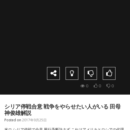
0
0
0
シリア停戦合意 戦争をやらせたい人がいる 田母
神俊雄解説
Posted on
2017年9月25日
米ロ シリア停戦で合意 履行予断許さず これはアメリカとロシアの代理