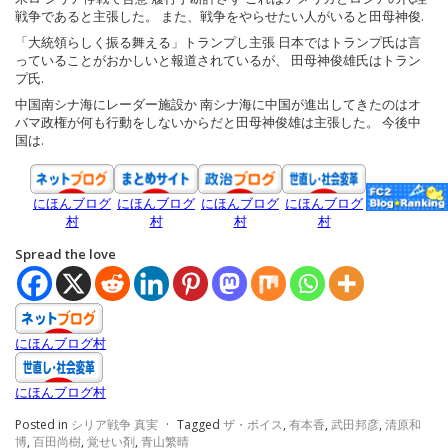
戦争であると主張した。 また、戦争をやらせたい人がいると田母神俊.
「大統領らしく振る舞える」トランプし主張 日本ではトランプ氏は言
っていることがおかしいと報道されているが、 田母神俊雄氏はトラン
プ氏.
中国南シナ海にレーダー施設か 南シナ海に中国が進出してきたのはオ
バマ政権が何も行動をしないからだと田母神俊雄は主張した。 今後中
国は.
にほんブログ
にほんブログ
にほんブログ
にほんブログ
村
村
村
村
Spread the love
にほんブログ村
にほんブログ村
Posted in
シリア戦争 真実
·
Tagged
ザ・ボイス
,
有本香
,
武田邦彦
,
清原和
博
,
百田尚樹
,
覚せい剤
,
青山繁晴