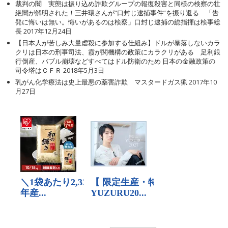
裁判の闇 実態は振り込め詐欺グループの報復殺害と同様の検察の壮
絶闇が解明された！三井環さんが”口封じ逮捕事件”を振り返る 「告
発に悔いは無い。悔いがあるのは検察」口封じ逮捕の総指揮は検事総
長
2017年12月24日
【日本人が苦しみ大量虐殺に参加する仕組み】ドルが暴落しないカラ
クリは日本の刑事司法、霞が関機構の政策にカラクリがある 足利銀
行倒産、バブル崩壊などすべてはドル防衛のため 日本の金融政策の
司令塔はＣＦＲ
2018年5月3日
乳がん化学療法は史上最悪の薬害詐欺 マスタードガス猟
2017年10
月27日