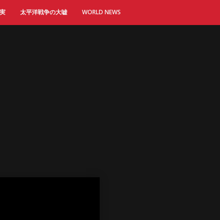
実
太平洋戦争の大嘘
WORLD NEWS