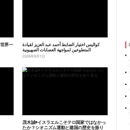
【世界一
كواليس اختيار الضابط أحمد عبد العزيز لقيادة
المتطوعين لمواجهة العصابات الصهيونية
2026年8月1日
茂木誠◉イスラエルこそテロ国家ではなかっ
たか？シオニズム運動と建国の歴史を振り