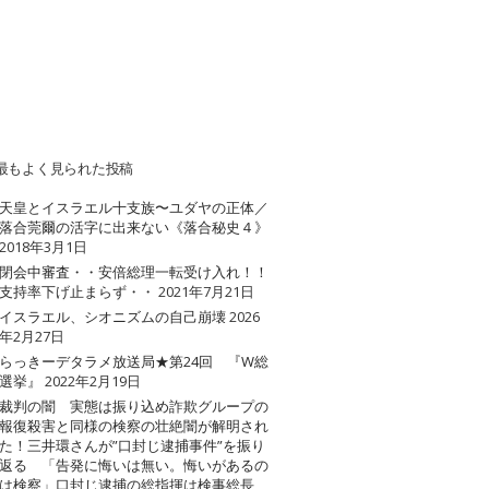
最もよく見られた投稿
天皇とイスラエル十支族〜ユダヤの正体／
落合莞爾の活字に出来ない《落合秘史４》
2018年3月1日
閉会中審査・・安倍総理一転受け入れ！！
支持率下げ止まらず・・
2021年7月21日
イスラエル、シオニズムの自己崩壊
2026
年2月27日
らっきーデタラメ放送局★第24回 『W総
選挙』
2022年2月19日
裁判の闇 実態は振り込め詐欺グループの
報復殺害と同様の検察の壮絶闇が解明され
た！三井環さんが”口封じ逮捕事件”を振り
返る 「告発に悔いは無い。悔いがあるの
は検察」口封じ逮捕の総指揮は検事総長