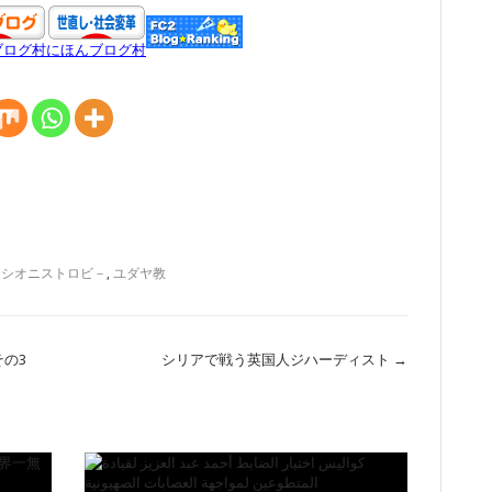
ブログ村
にほんブログ村
,
シオニストロビ－
,
ユダヤ教
の3
シリアで戦う英国人ジハーディスト
→