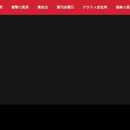
実
衝撃の真実
裏政治
週刊金曜日
デタラメ放送局
福島の真