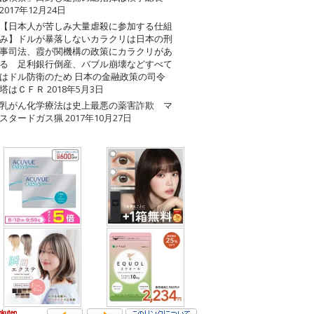
2017年12月24日
【日本人が苦しみ大量虐殺に参加する仕組
み】ドルが暴落しないカラクリは日本の刑
事司法、霞が関機構の政策にカラクリがあ
る 足利銀行倒産、バブル崩壊などすべて
はドル防衛のため 日本の金融政策の司令
塔はＣＦＲ
2018年5月3日
乳がん化学療法は史上最悪の薬害詐欺 マ
スタードガス猟
2017年10月27日