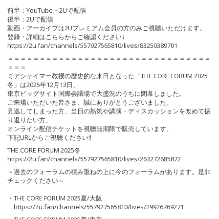
前半：YouTube・2Uで配信
後半：2Uで配信
動画・アーカイブは2Uプレミアム会員の方のみご視聴いただけます。
登録・詳細はこちらからご確認ください↓
https://2u.fan/channels/557927565810/lives/83250389701
＝＝＝＝＝＝＝＝＝＝＝＝＝＝＝＝＝＝＝＝＝＝＝＝＝＝＝＝＝＝＝＝
＝＝＝
ミアシャイマー教授の歴史的な来日となった「THE CORE FORUM 2025
冬」は2025年12月13日、
東京ビッグサイト国際会議場で大盛況のうちに閉幕しました。
ご来場いただいた皆さま、誠にありがとうございました。
見逃してしまった方、当日の熱気や講演・ディスカッションを改めて振
り返りたい方、
オンライン配信チケットを視聴無期限で販売しています。
下記URLからご視聴ください!!
THE CORE FORUM 2025冬
https://2u.fan/channels/557927565810/lives/263272685872
～過去のフォーラムの積み重ねの上に今のフォーラムがあります。是非
チェックください～
・THE CORE FORUM 2025夏/大阪
https://2u.fan/channels/557927565810/lives/29926769271