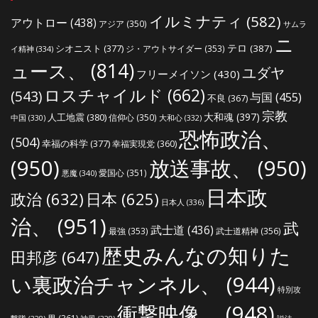
イルミナティ
(582)
アウトロー
(438)
アジア
(350)
サムラ
ニ
シオニスト
(377)
テロ
(387)
ジ・アウトサイダー
(353)
イ精神
(334)
ュース、
(814)
ユダヤ
フリーメイソン
(430)
ロスチャイルド
(662)
(543)
与国
(455)
不良
(367)
宗教
大和魂
(397)
人工地震
(380)
信仰心
(350)
中国
(330)
大和心
(332)
恐怖政治、
(504)
幸福の科学
(377)
幸福実現党
(360)
(950)
放送事故、
(950)
愛国心
(351)
悪魔
(340)
日本政
政治
(632)
日本
(625)
日本人
(336)
治、
(951)
武
武士道
(436)
最強
(353)
武士道精神
(356)
歴史みんなの知りた
田邦彦
(647)
い裏政治チャンネル、
(944)
特別攻
衝撃映像、
(948)