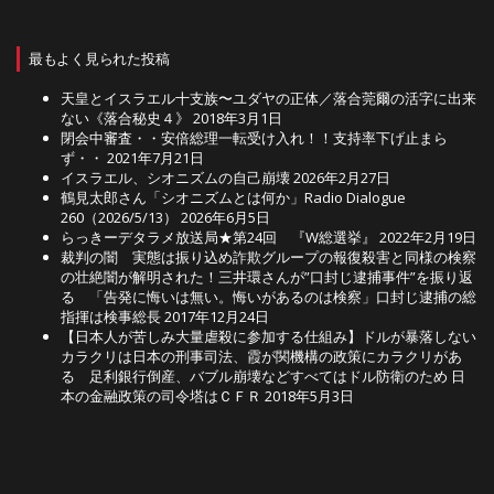
最もよく見られた投稿
天皇とイスラエル十支族〜ユダヤの正体／落合莞爾の活字に出来
ない《落合秘史４》
2018年3月1日
閉会中審査・・安倍総理一転受け入れ！！支持率下げ止まら
ず・・
2021年7月21日
イスラエル、シオニズムの自己崩壊
2026年2月27日
鶴見太郎さん「シオニズムとは何か」Radio Dialogue
260（2026/5/13）
2026年6月5日
らっきーデタラメ放送局★第24回 『W総選挙』
2022年2月19日
裁判の闇 実態は振り込め詐欺グループの報復殺害と同様の検察
の壮絶闇が解明された！三井環さんが”口封じ逮捕事件”を振り返
る 「告発に悔いは無い。悔いがあるのは検察」口封じ逮捕の総
指揮は検事総長
2017年12月24日
【日本人が苦しみ大量虐殺に参加する仕組み】ドルが暴落しない
カラクリは日本の刑事司法、霞が関機構の政策にカラクリがあ
る 足利銀行倒産、バブル崩壊などすべてはドル防衛のため 日
本の金融政策の司令塔はＣＦＲ
2018年5月3日