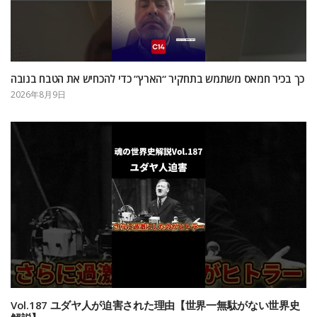
כך בכיר חמאס משתמש בתחקיר “הארץ” כדי להכחיש את הטבח בנובה
2026年8月9日
Vol.187 ユダヤ人が迫害された理由【世界一無駄がない世界史