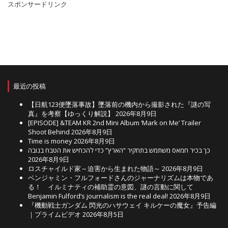
スポンサードリンク
最近の投稿
【日航123便墜落事故】墜落前の機内から撮影された『謎の写
真』を考察【ゆっくり解説】
2026年8月9日
[EPISODE] &TEAM KR 2nd Mini Album ‘Mark on Me’ Trailer
Shoot Behind
2026年8月9日
Time is money
2026年8月9日
כך בכיר חמאס משתמש בתחקיר “הארץ” כדי להכחיש את הטבח בנובה
2026年8月9日
ロスチャイルド家～迫害から生まれた物語～
2026年8月9日
ベンジャミン・フルフォードさんのジャーナリズムは本物であ
る！ イルミナティの補助霊の意図、謎の言動に関して
Benjamin Fulford’s journalism is the real deal!
2026年8月9日
『機動戦士ガンダム 閃光のハサウェイ キルケーの魔女』予告編
｜プライムビデオ
2026年8月5日