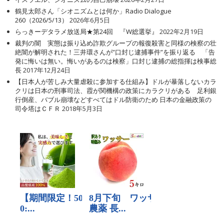
鶴見太郎さん「シオニズムとは何か」Radio Dialogue
260（2026/5/13）
2026年6月5日
らっきーデタラメ放送局★第24回 『W総選挙』
2022年2月19日
裁判の闇 実態は振り込め詐欺グループの報復殺害と同様の検察の壮
絶闇が解明された！三井環さんが”口封じ逮捕事件”を振り返る 「告
発に悔いは無い。悔いがあるのは検察」口封じ逮捕の総指揮は検事総
長
2017年12月24日
【日本人が苦しみ大量虐殺に参加する仕組み】ドルが暴落しないカラ
クリは日本の刑事司法、霞が関機構の政策にカラクリがある 足利銀
行倒産、バブル崩壊などすべてはドル防衛のため 日本の金融政策の
司令塔はＣＦＲ
2018年5月3日