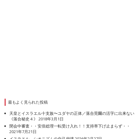
最もよく見られた投稿
天皇とイスラエル十支族〜ユダヤの正体／落合莞爾の活字に出来ない
《落合秘史４》
2018年3月1日
閉会中審査・・安倍総理一転受け入れ！！支持率下げ止まらず・・
2021年7月21日
イスラエル、シオニズムの自己崩壊
2026年2月27日