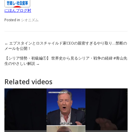
にほんブログ村
Posted in
シオニズム
←
エプスタインとロスチャイルド家CEOの親密すぎるやり取り…禁断の
メールを公開！
【シリア情勢・初級編①】 世界史から見るシリア・戦争の経緯 #青山先
生のやさしい解説
→
Related videos