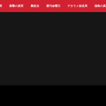
実
衝撃の真実
裏政治
週刊金曜日
デタラメ放送局
福島の真