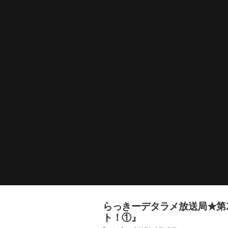
らっきーデタラメ放送局★第
ト！①』