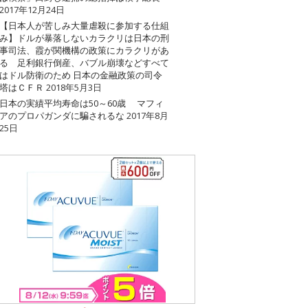
2017年12月24日
【日本人が苦しみ大量虐殺に参加する仕組
み】ドルが暴落しないカラクリは日本の刑
事司法、霞が関機構の政策にカラクリがあ
る 足利銀行倒産、バブル崩壊などすべて
はドル防衛のため 日本の金融政策の司令
塔はＣＦＲ
2018年5月3日
日本の実績平均寿命は50～60歳 マフィ
アのプロパガンダに騙されるな
2017年8月
25日