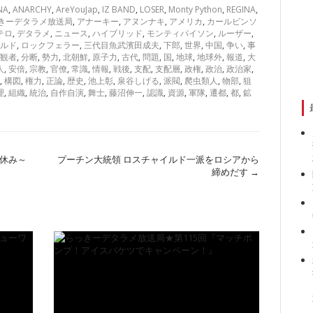
NA
,
ANARCHY
,
AreYouJap
,
IZ BAND
,
LOSER
,
Monty Python
,
REGINA
,
きーデタラメ放送局
,
アナーキー
,
アヌンナキ
,
アメリカ
,
カールビンソ
テロ
,
デタラメ
,
ニュース
,
ハイブリッド
,
モンティパイソン
,
ルーザー
,
ルド
,
ロックフェラー
,
三代目魚武濱田成夫
,
下郎
,
世界
,
中国
,
争い
,
事
観者
,
分断
,
勢力
,
北朝鮮
,
原子力
,
古代
,
問題
,
国
,
地球
,
地球外
,
報道
,
大
人
,
安倍
,
宗教
,
官僚
,
常識
,
情報
,
戦後
,
支配
,
支配層
,
政権
,
政治
,
政治家
,
,
構図
,
権力
,
正論
,
歴史
,
池上彰
,
泉谷しげる
,
派閥
,
爬虫類人
,
物部
,
狙
理
,
組織
,
統治
,
自作自演
,
舞士
,
藤沼伸一
,
認識
,
資源
,
軍隊
,
遷都
,
都
,
鉱
夏休み～
プーチン大統領 ロスチャイルド一派をロシアから
締めだす
→