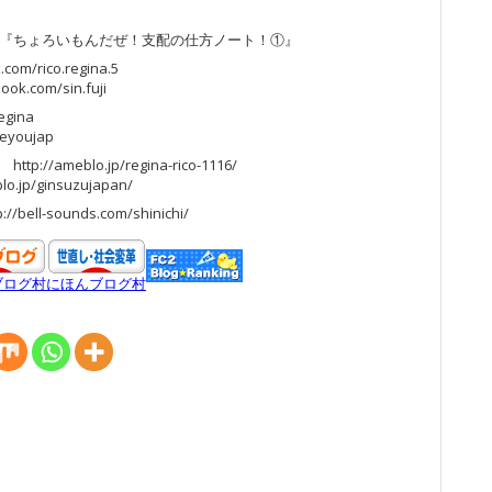
！ 『ちょろいもんだぜ！支配の仕方ノート！①』
com/rico.regina.5
k.com/sin.fuji
regina
reyoujap
ameblo.jp/regina-rico-1116/
p/ginsuzujapan/
ell-sounds.com/shinichi/
ブログ村
にほんブログ村