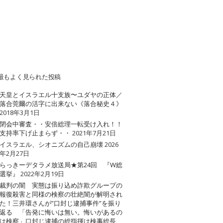
最もよく見られた投稿
天皇とイスラエル十支族〜ユダヤの正体／
落合莞爾の活字に出来ない《落合秘史４》
2018年3月1日
閉会中審査・・安倍総理一転受け入れ！！
支持率下げ止まらず・・
2021年7月21日
イスラエル、シオニズムの自己崩壊
2026
年2月27日
らっきーデタラメ放送局★第24回 『W総
選挙』
2022年2月19日
裁判の闇 実態は振り込め詐欺グループの
報復殺害と同様の検察の壮絶闇が解明され
た！三井環さんが”口封じ逮捕事件”を振り
返る 「告発に悔いは無い。悔いがあるの
は検察」口封じ逮捕の総指揮は検事総長