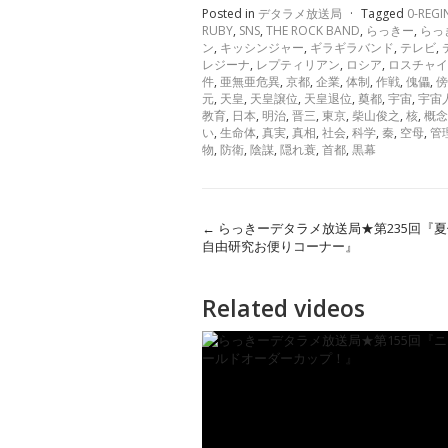
Posted in
デタラメ放送局
·
Tagged
0-REGI
RUBY
,
SNS
,
THE ROCK BAND
,
らっきー
,
らっ
ン
,
キッシンジャー
,
ギラギラバンド
,
テレビ
,
レジーナ
,
レプティリアン
,
ロシア
,
ロスチャイ
件
,
亜無亜危異
,
京都
,
企業
,
体制
,
作戦
,
傀儡
,
傍
元
,
天皇
,
天皇譲位
,
天皇退位
,
奠都
,
宇宙
,
宇宙
教育
,
日本
,
明治
,
晋三
,
東京
,
柴山俊之
,
核
,
概念
い
,
生命体
,
真実
,
真相
,
社会
,
科学
,
秦
,
空母
,
管
物
,
防衛
,
陰謀
,
隠れ蓑
,
首都
,
黒幕
←
らっきーデタラメ放送局★第235回『
自由研究お便りコーナー』
Related videos