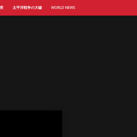
実
太平洋戦争の大嘘
WORLD NEWS