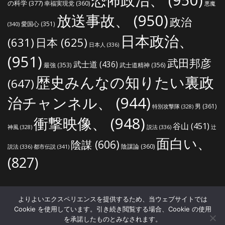
の科学
(377)
幸福実現党
(360)
悪魔
放送事故、
(950)
政治
愛国心
(351)
(340)
日本政治、
(631)
日本
(625)
日本人
(336)
(951)
武田邦彦
武士道
(436)
最強
(353)
武士道精神
(356)
歴史みんなの知りたい裏政
(647)
治チャンネル、
(944)
男
(361)
特別攻撃隊
(328)
衝撃映像、
(948)
谷山
(451)
説法
(336)
辻
神風
(328)
面白い、
陰謀
(606)
陰謀論
(360)
説法
(336)
都市伝説
(341)
(827)
世界の真実ねっと
よりよいエクスペリエンスを提供するため、当ウェブサイトでは
ホーム
プライバシーポリシー
著作権・肖像権について
Cookie を使用しています。引き続き閲覧する場合、Cookie の使用
サイトマップ
を承諾したものとみなされます。