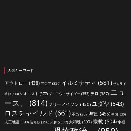
人気キーワード
イルミナティ
(581)
アウトロー
(438)
アジア
(350)
サムライ
ニュ
シオニスト
(377)
テロ
(387)
ジ・アウトサイダー
(353)
精神
(334)
ース、
(814)
ユダヤ
(543)
フリーメイソン
(430)
ロスチャイルド
(661)
与国
(455)
不良
(367)
中国
(330)
宗教
(504)
大和魂
(397)
人工地震
(380)
幸福
信仰心
(350)
大和心
(332)
恐怖政治、
(950)