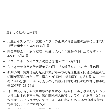
最もよく見られた投稿
天皇とイスラエル十支族〜ユダヤの正体／落合莞爾の活字に出来ない
《落合秘史４》
2018年3月1日
閉会中審査・・安倍総理一転受け入れ！！支持率下げ止まらず・・
2021年7月21日
イスラエル、シオニズムの自己崩壊
2026年2月27日
らっきーデタラメ放送局★第24回 『W総選挙』
2022年2月19日
裁判の闇 実態は振り込め詐欺グループの報復殺害と同様の検察の壮
絶闇が解明された！三井環さんが”口封じ逮捕事件”を振り返る 「告
発に悔いは無い。悔いがあるのは検察」口封じ逮捕の総指揮は検事総
長
2017年12月24日
【日本人が苦しみ大量虐殺に参加する仕組み】ドルが暴落しないカラ
クリは日本の刑事司法、霞が関機構の政策にカラクリがある 足利銀
行倒産、バブル崩壊などすべてはドル防衛のため 日本の金融政策の
司令塔はＣＦＲ
2018年5月3日