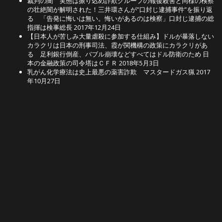
裁判の闇 実態は振り込め詐欺グループの報復殺害と同様の検察
の壮絶闇が解明された！三井環さんが”口封じ逮捕事件”を振り返
る 「告発に悔いは無い。悔いがあるのは検察」口封じ逮捕の総
指揮は検事総長
2017年12月24日
【日本人が苦しみ大量虐殺に参加する仕組み】ドルが暴落しない
カラクリは日本の刑事司法、霞が関機構の政策にカラクリがあ
る 足利銀行倒産、バブル崩壊などすべてはドル防衛のため 日
本の金融政策の司令塔はＣＦＲ
2018年5月3日
乳がん化学療法は史上最悪の薬害詐欺 マスタードガス猟
2017
年10月27日