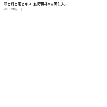
罪と罰と雨とキス (佐野勇斗&吉田仁人)
2026年8月3日