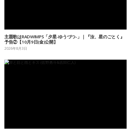
主題歌はRADWIMPS「夕星-ゆうづつ-」｜『汝、星のごとく』
予告②【10月9日(金)公開】
2026年8月3日