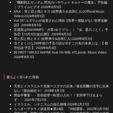
『機動戦士ガンダム 閃光のハサウェイ キルケーの魔女』予告編
｜プライムビデオ
2026年8月5日
M!LK – 罪と罰と雨とキス (佐野勇斗＆吉田仁人) (Official Music
Video)
2026年8月5日
Vol.187 ユダヤ人が迫害された理由【世界一無駄がない世界史解
説】
2026年8月5日
主題歌はRADWIMPS「夕星-ゆうづつ-」｜『汝、星のごとく』予
告②【10月9日(金)公開】
2026年8月3日
罪と罰と雨とキス (佐野勇斗&吉田仁人)
2026年8月3日
当てまくりな200年前の予言小説が示すこの先の未来とは…【 都
市伝説 予言 】
2026年8月3日
BE:FIRST / BRUCE WAYNE feat. Flo Milli, ATL Jacob -Music Video-
2026年8月1日
最もよく見られた投稿
天皇とイスラエル十支族〜ユダヤの正体／落合莞爾の活字に出来
ない《落合秘史４》
2018年3月1日
閉会中審査・・安倍総理一転受け入れ！！支持率下げ止まら
ず・・
2021年7月21日
イスラエル、シオニズムの自己崩壊
2026年2月27日
らっきーデタラメ放送局★第24回 『W総選挙』
2022年2月19日