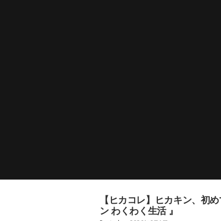
【ヒカコレ】ヒカキン、初めて
ン わくわく生活 』