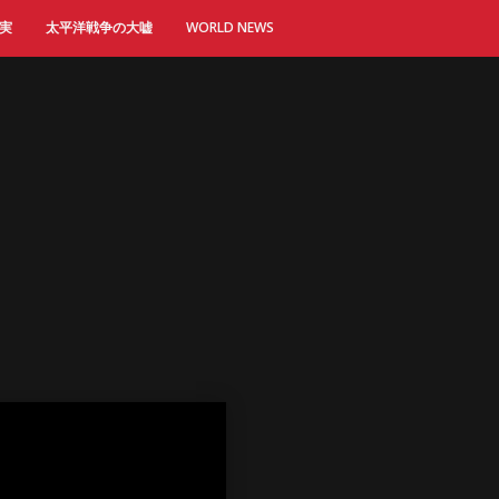
実
太平洋戦争の大嘘
WORLD NEWS