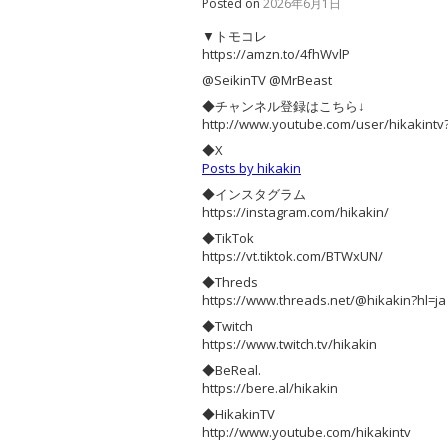
Posted on
2026年6月1日
▼トモコレ
https://amzn.to/4fhWvlP
@SeikinTV @MrBeast
◆チャンネル登録はこちら↓
http://www.youtube.com/user/hikakintv
◆X
Posts by hikakin
◆インスタグラム
https://instagram.com/hikakin/
◆TikTok
https://vt.tiktok.com/BTWxUN/
◆Threds
https://www.threads.net/@hikakin?hl=ja
◆Twitch
https://www.twitch.tv/hikakin
◆BeReal.
https://bere.al/hikakin
◆HikakinTV
http://www.youtube.com/hikakintv