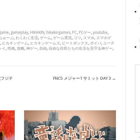
game
,
gameplay
,
HIKAKIN
,
hikakingames
,
PC
,
PCゲー
,
youtube
,
ちゅーぶ
,
わくわく生活
,
ゲーム
,
ゲーム実況
,
コツ
,
スマホ
,
スマホゲ
,
ヒカキンゲーム
,
ヒカキンゲームズ
,
ビートボックス
,
ボイパ
,
ユーチ
レイ
,
性格
,
攻略
,
神ゲー
,
自由
,
自由な住民たちの生活を見守る神ゲー
,
 (フジテ
FNCS メジャー1 サミット DAY 3
→