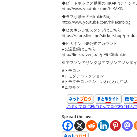
◆ビートボックス動画のHIKAKINチャンネ
http://www.youtube.com/HIKAKIN
◆ラフな動画のHikakinBlog
http://www.youtube.com/hikakinblog
◆ヒカキンLINEスタンプはこちら
https://store.line.me/stickershop/produ
◆ヒカキンLINE公式アカウント
●友達登録はこちら↓
http://line.naver.jp/ti/p/%40hikakin
※アマゾンのリンクはアマゾンアソシエ
#トモコレ
#トモダチコレクション
#トモダチコレクションわくわく生活
#ヒカキン
にほんブログ村
にほんブログ村
にほん
Spread the love