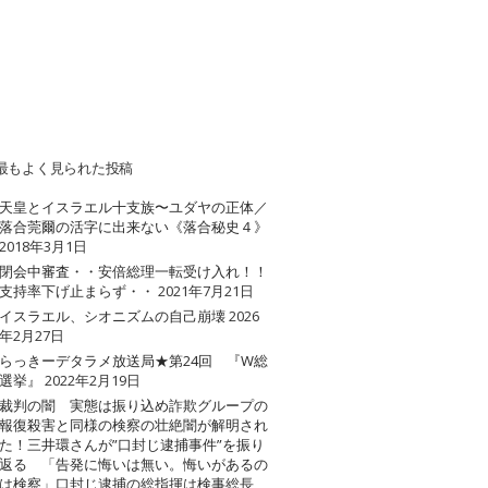
最もよく見られた投稿
天皇とイスラエル十支族〜ユダヤの正体／
落合莞爾の活字に出来ない《落合秘史４》
2018年3月1日
閉会中審査・・安倍総理一転受け入れ！！
支持率下げ止まらず・・
2021年7月21日
イスラエル、シオニズムの自己崩壊
2026
年2月27日
らっきーデタラメ放送局★第24回 『W総
選挙』
2022年2月19日
裁判の闇 実態は振り込め詐欺グループの
報復殺害と同様の検察の壮絶闇が解明され
た！三井環さんが”口封じ逮捕事件”を振り
返る 「告発に悔いは無い。悔いがあるの
は検察」口封じ逮捕の総指揮は検事総長