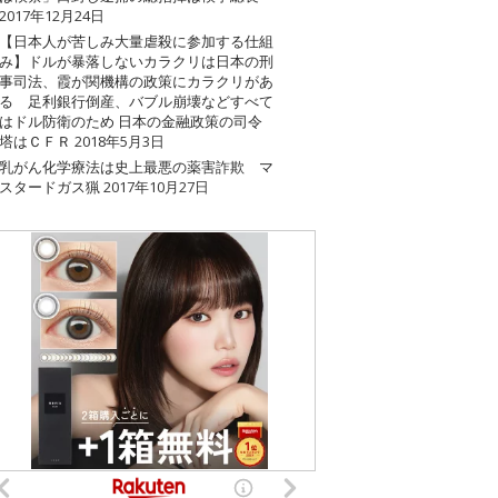
2017年12月24日
【日本人が苦しみ大量虐殺に参加する仕組
み】ドルが暴落しないカラクリは日本の刑
事司法、霞が関機構の政策にカラクリがあ
る 足利銀行倒産、バブル崩壊などすべて
はドル防衛のため 日本の金融政策の司令
塔はＣＦＲ
2018年5月3日
乳がん化学療法は史上最悪の薬害詐欺 マ
スタードガス猟
2017年10月27日