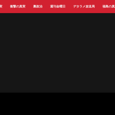
実
衝撃の真実
裏政治
週刊金曜日
デタラメ放送局
福島の真