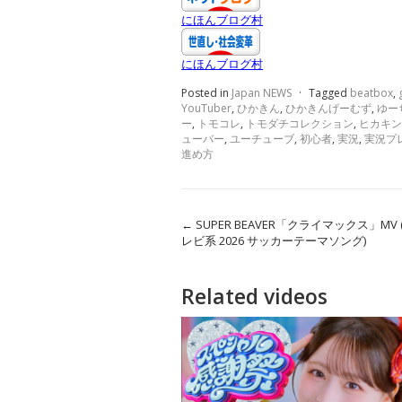
にほんブログ村
にほんブログ村
Posted in
Japan NEWS
·
Tagged
beatbox
,
YouTuber
,
ひかきん
,
ひかきんげーむず
,
ゆー
ー
,
トモコレ
,
トモダチコレクション
,
ヒカキン
ューバー
,
ユーチューブ
,
初心者
,
実況
,
実況プ
進め方
←
SUPER BEAVER「クライマックス」MV
レビ系 2026 サッカーテーマソング)
Related videos