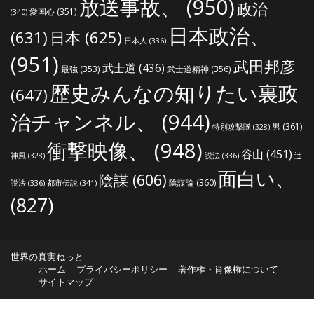
放送事故、
(950)
政治
愛国心
(351)
(340)
日本政治、
(631)
日本
(625)
日本人
(336)
(951)
武田邦彦
武士道
(436)
最強
(353)
武士道精神
(356)
歴史みんなの知りたい裏政
(647)
治チャンネル、
(944)
男
(361)
特別攻撃隊
(328)
衝撃映像、
(948)
谷山
(451)
説法
(336)
辻
神風
(328)
面白い、
陰謀
(606)
陰謀論
(360)
説法
(336)
都市伝説
(341)
(827)
世界の真実ねっと
ホーム
プライバシーポリシー
著作権・肖像権について
サイトマップ