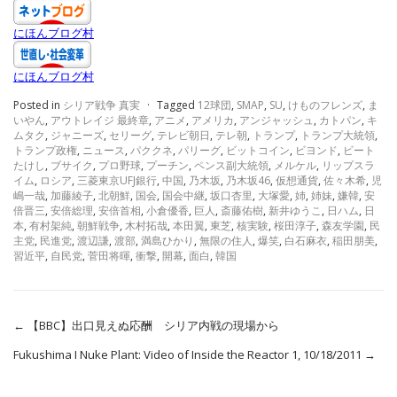
にほんブログ村
にほんブログ村
Posted in
シリア戦争 真実
·
Tagged
12球団
,
SMAP
,
SU
,
けものフレンズ
,
ま
いやん
,
アウトレイジ 最終章
,
アニメ
,
アメリカ
,
アンジャッシュ
,
カトパン
,
キ
ムタク
,
ジャニーズ
,
セリーグ
,
テレビ朝日
,
テレ朝
,
トランプ
,
トランプ大統領
,
トランプ政権
,
ニュース
,
パククネ
,
パリーグ
,
ビットコイン
,
ビヨンド
,
ビート
たけし
,
ブサイク
,
プロ野球
,
プーチン
,
ペンス副大統領
,
メルケル
,
リップスラ
イム
,
ロシア
,
三菱東京UFJ銀行
,
中国
,
乃木坂
,
乃木坂46
,
仮想通貨
,
佐々木希
,
児
嶋一哉
,
加藤綾子
,
北朝鮮
,
国会
,
国会中継
,
坂口杏里
,
大塚愛
,
姉
,
姉妹
,
嫌韓
,
安
倍晋三
,
安倍総理
,
安倍首相
,
小倉優香
,
巨人
,
斎藤佑樹
,
新井ゆうこ
,
日ハム
,
日
本
,
有村架純
,
朝鮮戦争
,
木村拓哉
,
本田翼
,
東芝
,
核実験
,
桜田淳子
,
森友学園
,
民
主党
,
民進党
,
渡辺謙
,
渡部
,
満島ひかり
,
無限の住人
,
爆笑
,
白石麻衣
,
稲田朋美
,
習近平
,
自民党
,
菅田将暉
,
衝撃
,
開幕
,
面白
,
韓国
←
【BBC】出口見えぬ応酬 シリア内戦の現場から
Fukushima I Nuke Plant: Video of Inside the Reactor 1, 10/18/2011
→