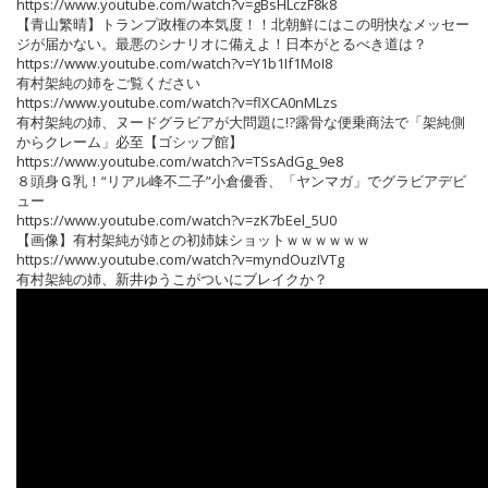
https://www.youtube.com/watch?v=gBsHLczF8k8
【青山繁晴】トランプ政権の本気度！！北朝鮮にはこの明快なメッセー
ジが届かない。最悪のシナリオに備えよ！日本がとるべき道は？
https://www.youtube.com/watch?v=Y1b1If1MoI8
有村架純の姉をご覧ください
https://www.youtube.com/watch?v=flXCA0nMLzs
有村架純の姉、ヌードグラビアが大問題に!?露骨な便乗商法で「架純側
からクレーム」必至【ゴシップ館】
https://www.youtube.com/watch?v=TSsAdGg_9e8
８頭身Ｇ乳！“リアル峰不二子”小倉優香、「ヤンマガ」でグラビアデビ
ュー
https://www.youtube.com/watch?v=zK7bEel_5U0
【画像】有村架純が姉との初姉妹ショットｗｗｗｗｗｗ
https://www.youtube.com/watch?v=myndOuzIVTg
有村架純の姉、新井ゆうこがついにブレイクか？