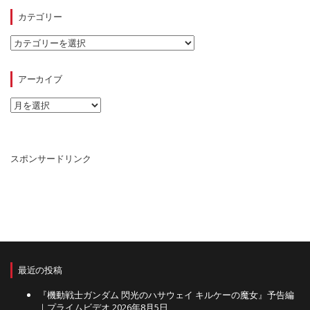
カテゴリー
カ
テ
ゴ
リ
アーカイブ
ー
ア
ー
カ
イ
ブ
スポンサードリンク
最近の投稿
『機動戦士ガンダム 閃光のハサウェイ キルケーの魔女』予告編
｜プライムビデオ
2026年8月5日