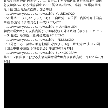
政党支持率 蓮舫 民進党ついに1％台に！ｗ 安倍内閣支持率急上昇 韓国
慰安婦像への対応 世論調査 ネット調査 各社比較！維新二位 爆笑 民進
最下位 国会 最新の面白い国会中継
https://www.youtube.com/watch?v=YqLRfXoLY20
?? 石井準一（いしい じゅんいち）・自民党、安倍晋三内閣答弁【国会
中継 参議院 予算委員会】平成29年3月27日
https://www.youtube.com/watch?v=mUpxELw-US4
初代総理大臣から安倍内閣まで30年間続く外道政治【ネット ＴＶ ニュ
ース.報道】朝堂院大覚 外道政治 2017/03/24
https://www.youtube.com/watch?v=–FDL62aXB0
?? 《見どころ、後半の教育勅語》小西ひろゆき・民進党 vs 安倍内閣
【国会中継 参議院 予算委員会】平成29年3月13日
https://www.youtube.com/watch?v=5bXNGQ0fLFw
第１９２回国会における安倍内閣総理大臣所信表明演説 ―平成28年9月
26日