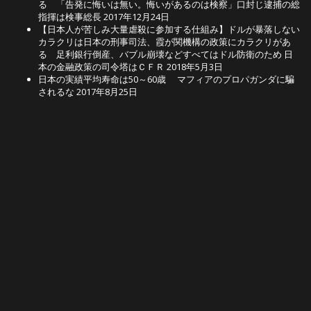
る 「告発に悔いは無い。悔いがあるのは検察」口封じ逮捕の総
指揮は検事総長
2017年12月24日
【日本人が苦しみ大量虐殺に参加する仕組み】ドルが暴落しない
カラクリは日本の刑事司法、霞が関機構の政策にカラクリがあ
る 足利銀行倒産、バブル崩壊などすべてはドル防衛のため 日
本の金融政策の司令塔はＣＦＲ
2018年5月3日
日本の実績平均寿命は50～60歳 マフィアのプロパガンダに騙
されるな
2017年8月25日