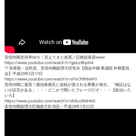
安倍内閣支持率66％！見えてきた改憲／日教組衰退www
https://www.youtube.com/watch?v=lgwLe8hpih4
?? 長尾敬・自民党、安倍内閣総理大臣答弁【国会中継 衆議院 外務委員
会】平成29年3月17日
https://www.youtube.com/watch?v=sPeCPBhNAP0
安倍内閣に激震！籠池泰典氏に金銭が渡される事案が発生。「物証はな
いが証言がある」・・・どこかで聞いたフレーズだぞ・・・【政治いろ
いろ】
https://www.youtube.com/watch?v=dGkzdWIHKEI
安倍内閣総理大臣施政方針演説－平成28年1月22日