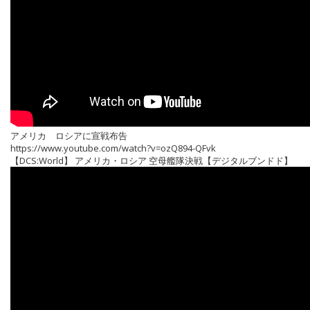
アメリカ ロシアに宣戦布告
https://www.youtube.com/watch?v=ozQ894-QFvk
【DCS:World】 アメリカ・ロシア 空母艦隊決戦【デジタルブンドド】