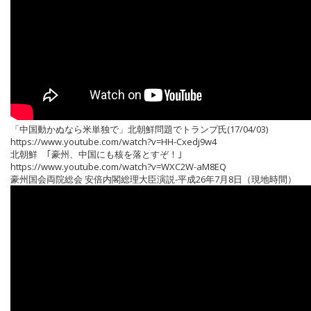
「中国動かぬなら米単独で」北朝鮮問題でトランプ氏(17/04/03)
https://www.youtube.com/watch?v=HH-Cxedj9w4
北朝鮮 ｢豪州、中国にも核を落とすぞ！｣
https://www.youtube.com/watch?v=WXC2W-aM8EQ
豪州国会両院総会 安倍内閣総理大臣演説-平成26年7月8日（現地時間）