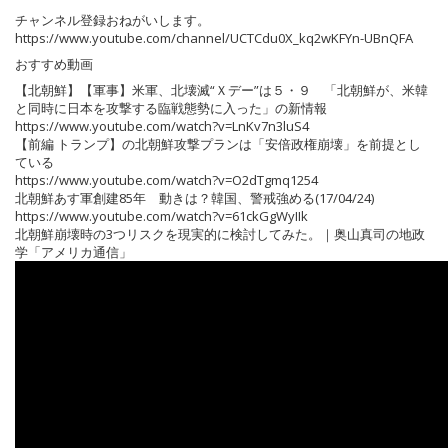
チャンネル登録おねがいします。
https://www.youtube.com/channel/UCTCdu0X_kq2wKFYn-UBnQFA
おすすめ動画
【北朝鮮】【軍事】米軍、北壊滅“Ｘデー”は５・９ 「北朝鮮が、米韓
と同時に日本を攻撃する臨戦態勢に入った」の新情報
https://www.youtube.com/watch?v=LnKv7n3luS4
【前編 トランプ】の北朝鮮攻撃プランは「安倍政権崩壊」を前提とし
ている
https://www.youtube.com/watch?v=O2dTgmq1254
北朝鮮あす軍創建85年 動きは？韓国、警戒強める(17/04/24)
https://www.youtube.com/watch?v=61ckGgWyIIk
北朝鮮崩壊時の3つリスクを現実的に検討してみた。｜奥山真司の地政
学「アメリカ通信」