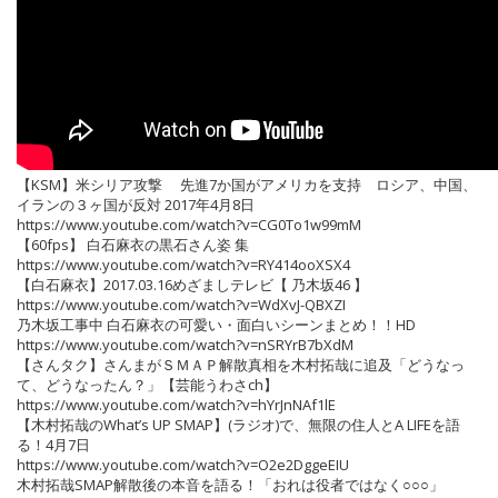
【KSM】米シリア攻撃 先進7か国がアメリカを支持 ロシア、中国、
イランの３ヶ国が反対 2017年4月8日
https://www.youtube.com/watch?v=CG0To1w99mM
【60fps】 白石麻衣の黒石さん姿 集
https://www.youtube.com/watch?v=RY414ooXSX4
【白石麻衣】2017.03.16めざましテレビ【 乃木坂46 】
https://www.youtube.com/watch?v=WdXvJ-QBXZI
乃木坂工事中 白石麻衣の可愛い・面白いシーンまとめ！！HD
https://www.youtube.com/watch?v=nSRYrB7bXdM
【さんタク】さんまがＳＭＡＰ解散真相を木村拓哉に追及「どうなっ
て、どうなったん？」【芸能うわさch】
https://www.youtube.com/watch?v=hYrJnNAf1lE
【木村拓哉のWhat’s UP SMAP】(ラジオ)で、無限の住人とA LIFEを語
る！4月7日
https://www.youtube.com/watch?v=O2e2DggeEIU
木村拓哉SMAP解散後の本音を語る！「おれは役者ではなく○○○」