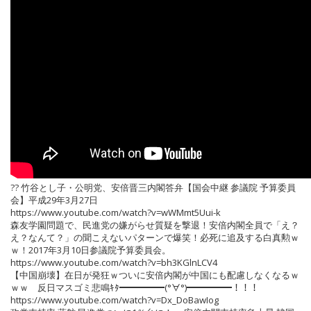
?? 竹谷とし子・公明党、安倍晋三内閣答弁【国会中継 参議院 予算委員
会】平成29年3月27日
https://www.youtube.com/watch?v=wWMmt5Uui-k
森友学園問題で、民進党の嫌がらせ質疑を撃退！安倍内閣全員で「え？
え？なんて？」の聞こえないパターンで爆笑！必死に追及する白真勲ｗ
ｗ！2017年3月10日参議院予算委員会。
https://www.youtube.com/watch?v=bh3KGlnLCV4
【中国崩壊】在日が発狂ｗついに安倍内閣が中国にも配慮しなくなるｗ
ｗｗ 反日マスゴミ悲鳴ｷﾀ━━━━━(°∀°)━━━━━！！！
https://www.youtube.com/watch?v=Dx_DoBawIog