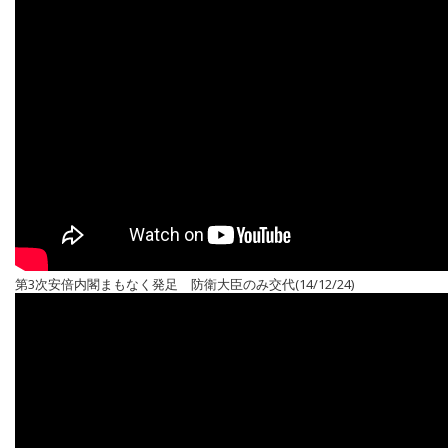
第3次安倍内閣まもなく発足 防衛大臣のみ交代(14/12/24)