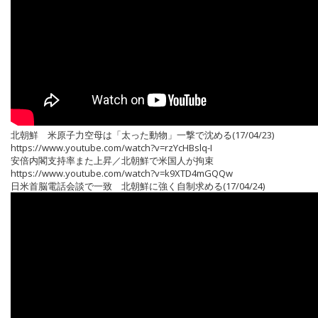
北朝鮮 米原子力空母は「太った動物」一撃で沈める(17/04/23)
https://www.youtube.com/watch?v=rzYcHBslq-I
安倍内閣支持率また上昇／北朝鮮で米国人が拘束
https://www.youtube.com/watch?v=k9XTD4mGQQw
日米首脳電話会談で一致 北朝鮮に強く自制求める(17/04/24)