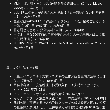
M!LK – 罪と罰と雨とキス (佐野勇斗＆吉田仁人) (Official Music
Video)
2026年8月5日
Vol.187 ユダヤ人が迫害された理由【世界一無駄がない世界史解
説】
2026年8月5日
主題歌はRADWIMPS「夕星-ゆうづつ-」｜『汝、星のごとく』予
告②【10月9日(金)公開】
2026年8月3日
罪と罰と雨とキス (佐野勇斗&吉田仁人)
2026年8月3日
当てまくりな200年前の予言小説が示すこの先の未来とは…【 都
市伝説 予言 】
2026年8月3日
BE:FIRST / BRUCE WAYNE feat. Flo Milli, ATL Jacob -Music Video-
2026年8月1日
最もよく見られた投稿
天皇とイスラエル十支族〜ユダヤの正体／落合莞爾の活字に出来
ない《落合秘史４》
2018年3月1日
閉会中審査・・安倍総理一転受け入れ！！支持率下げ止まら
ず・・
2021年7月21日
イスラエル、シオニズムの自己崩壊
2026年2月27日
らっきーデタラメ放送局★第24回 『W総選挙』
2022年2月19日
裁判の闇 実態は振り込め詐欺グループの報復殺害と同様の検察
の壮絶闇が解明された！三井環さんが”口封じ逮捕事件”を振り返