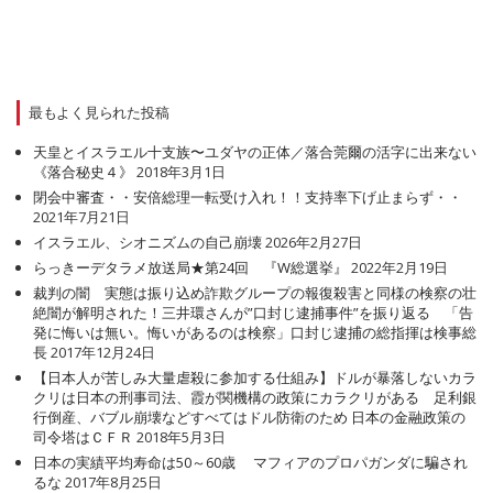
最もよく見られた投稿
天皇とイスラエル十支族〜ユダヤの正体／落合莞爾の活字に出来ない
《落合秘史４》
2018年3月1日
閉会中審査・・安倍総理一転受け入れ！！支持率下げ止まらず・・
2021年7月21日
イスラエル、シオニズムの自己崩壊
2026年2月27日
らっきーデタラメ放送局★第24回 『W総選挙』
2022年2月19日
裁判の闇 実態は振り込め詐欺グループの報復殺害と同様の検察の壮
絶闇が解明された！三井環さんが”口封じ逮捕事件”を振り返る 「告
発に悔いは無い。悔いがあるのは検察」口封じ逮捕の総指揮は検事総
長
2017年12月24日
【日本人が苦しみ大量虐殺に参加する仕組み】ドルが暴落しないカラ
クリは日本の刑事司法、霞が関機構の政策にカラクリがある 足利銀
行倒産、バブル崩壊などすべてはドル防衛のため 日本の金融政策の
司令塔はＣＦＲ
2018年5月3日
日本の実績平均寿命は50～60歳 マフィアのプロパガンダに騙され
るな
2017年8月25日