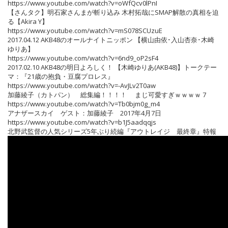
https://www.youtube.com/watch?v=oWfQcv0lPnI
【さんタク】明石家さんまが斬り込み 木村拓哉にSMAP解散の真相を迫
る【Akira Y】
https://www.youtube.com/watch?v=mS078SCUzuE
2017.04.12 AKB48のオールナイトニッポン 【横山由依･入山杏奈･木崎
ゆりあ】
https://www.youtube.com/watch?v=6nd9_oP2sF4
2017.02.10 AKB48の明日よろしく！ 【木崎ゆりあ(AKB48)】トークテー
マ：『21歳の抱負・豆腐プロレス』
https://www.youtube.com/watch?v=-AvJLv2T0aw
加藤綾子（カトパン） 総集編！！！！ まじ可愛すぎｗｗｗｗ 7
https://www.youtube.com/watch?v=Tb0bjm0g_m4
アナザースカイ ゲスト：加藤綾子 2017年4月7日
https://www.youtube.com/watch?v=b1J5aadqqjs
北野武監督の人気シリーズ5年ぶり続編『アウトレイジ 最終章』特報