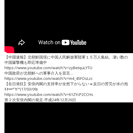
【中国速報】北朝鮮国境に中国人民解放軍陸軍１５万人集結。凄い数の
中国爆撃機も即応準備中
https://www.youtube.com/watch?v=zyBetquLYTU
中国政府が北朝鮮への軍事介入を宣言…
https://www.youtube.com/watch?v=m4_45FOsLzc
【在日発狂】安倍内閣の支持率が全然下がらないｗ反日の苦労が水の泡
ｷﾀ━°∀°(17/03/09)
https://www.youtube.com/watch?v=61ZYcP2CCHs
第２次安倍内閣の発足‐平成24年12月26日