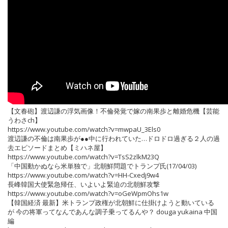
【文春砲】渡辺謙の浮気画像！不倫発覚で嫁の南果歩と離婚危機【芸能
うわさch】
https://www.youtube.com/watch?v=mwpaU_3Els0
渡辺謙の不倫は南果歩が●●中に行われていた…ドロドロ過ぎる２人の過
去エピソードまとめ【ミハネ屋】
https://www.youtube.com/watch?v=TsS2zlkM23Q
「中国動かぬなら米単独で」北朝鮮問題でトランプ氏(17/04/03)
https://www.youtube.com/watch?v=HH-Cxedj9w4
長峰韓国大使緊急帰任、いよいよ緊迫の北朝鮮攻撃
https://www.youtube.com/watch?v=oGeWpmOhs1w
【韓国経済 最新】米トランプ政権が北朝鮮に仕掛けようと動いている
が 今の将軍ってなんであんな調子乗ってるんや？ douga yukaina 中国
編