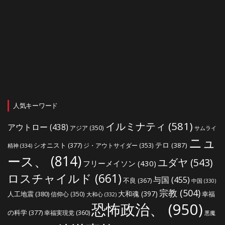
人気キーワード
イルミナティ
(581)
アウトロー
(438)
アジア
(350)
サムライ
ニュ
シオニスト
(377)
テロ
(387)
ジ・アウトサイダー
(353)
精神
(334)
ース、
(814)
ユダヤ
(543)
フリーメイソン
(430)
ロスチャイルド
(661)
与国
(455)
不良
(367)
中国
(330)
宗教
(504)
大和魂
(397)
人工地震
(380)
幸福
信仰心
(350)
大和心
(332)
恐怖政治、
(950)
の科学
(377)
幸福実現党
(360)
悪魔