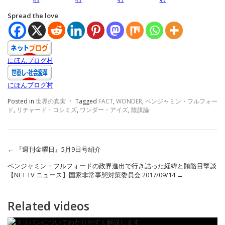
Spread the love
にほんブログ村
にほんブログ村
Posted in
世界の真実
·
Tagged
FACT
,
WONDER
,
ベンジャミン・フルフォー
ド
,
リチャード・コシミズ
,
ワンダー・アイズ
,
陰謀論
←
『週刊金曜日』5月9日号紹介
ベンジャミン・フルフォードの政界進出で行き詰った経緯と賄賂目撃談
【NET TV ニュース】国家非常事態対策委員会 2017/09/14
→
Related videos