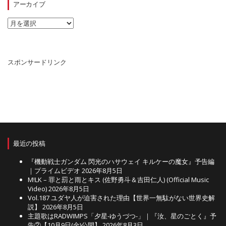
リ
アーカイブ
ー
ア
ー
カ
イ
ブ
スポンサードリンク
最近の投稿
『機動戦士ガンダム 閃光のハサウェイ キルケーの魔女』予告編
｜プライムビデオ
2026年8月5日
M!LK – 罪と罰と雨とキス (佐野勇斗＆吉田仁人) (Official Music
Video)
2026年8月5日
Vol.187 ユダヤ人が迫害された理由【世界一無駄がない世界史解
説】
2026年8月5日
主題歌はRADWIMPS「夕星-ゆうづつ-」｜『汝、星のごとく』予
告②【10月9日(金)公開】
2026年8月3日