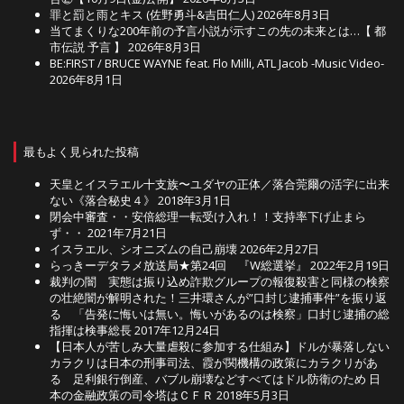
罪と罰と雨とキス (佐野勇斗&吉田仁人)
2026年8月3日
当てまくりな200年前の予言小説が示すこの先の未来とは…【 都
市伝説 予言 】
2026年8月3日
BE:FIRST / BRUCE WAYNE feat. Flo Milli, ATL Jacob -Music Video-
2026年8月1日
最もよく見られた投稿
天皇とイスラエル十支族〜ユダヤの正体／落合莞爾の活字に出来
ない《落合秘史４》
2018年3月1日
閉会中審査・・安倍総理一転受け入れ！！支持率下げ止まら
ず・・
2021年7月21日
イスラエル、シオニズムの自己崩壊
2026年2月27日
らっきーデタラメ放送局★第24回 『W総選挙』
2022年2月19日
裁判の闇 実態は振り込め詐欺グループの報復殺害と同様の検察
の壮絶闇が解明された！三井環さんが”口封じ逮捕事件”を振り返
る 「告発に悔いは無い。悔いがあるのは検察」口封じ逮捕の総
指揮は検事総長
2017年12月24日
【日本人が苦しみ大量虐殺に参加する仕組み】ドルが暴落しない
カラクリは日本の刑事司法、霞が関機構の政策にカラクリがあ
る 足利銀行倒産、バブル崩壊などすべてはドル防衛のため 日
本の金融政策の司令塔はＣＦＲ
2018年5月3日