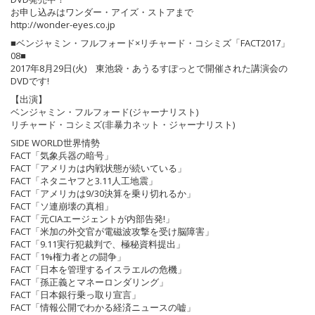
お申し込みはワンダー・アイズ・ストアまで
http://wonder-eyes.co.jp
■ベンジャミン・フルフォード×リチャード・コシミズ「FACT2017」
08■
2017年8月29日(火) 東池袋・あうるすぽっとで開催された講演会の
DVDです!
【出演】
ベンジャミン・フルフォード(ジャーナリスト)
リチャード・コシミズ(非暴力ネット・ジャーナリスト)
SIDE WORLD世界情勢
FACT「気象兵器の暗号」
FACT「アメリカは内戦状態が続いている」
FACT「ネタニヤフと3.11人工地震」
FACT「アメリカは9/30決算を乗り切れるか」
FACT「ソ連崩壊の真相」
FACT「元CIAエージェントが内部告発!」
FACT「米加の外交官が電磁波攻撃を受け脳障害」
FACT「9.11実行犯裁判で、極秘資料提出」
FACT「1%権力者との闘争」
FACT「日本を管理するイスラエルの危機」
FACT「孫正義とマネーロンダリング」
FACT「日本銀行乗っ取り宣言」
FACT「情報公開でわかる経済ニュースの嘘」