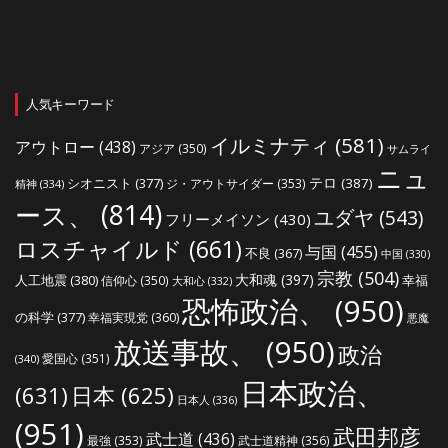
人気キーワード
イルミナティ
(581)
アウトロー
(438)
アジア
(350)
サムライ
ニュ
シオニスト
(377)
テロ
(387)
ジ・アウトサイダー
(353)
精神
(334)
ース、
(814)
ユダヤ
(543)
フリーメイソン
(430)
ロスチャイルド
(661)
与国
(455)
不良
(367)
中国
(330)
宗教
(504)
大和魂
(397)
人工地震
(380)
幸福
信仰心
(350)
大和心
(332)
恐怖政治、
(950)
の科学
(377)
幸福実現党
(360)
悪魔
放送事故、
(950)
政治
愛国心
(351)
(340)
日本政治、
(631)
日本
(625)
日本人
(336)
(951)
武田邦彦
武士道
(436)
最強
(353)
武士道精神
(356)