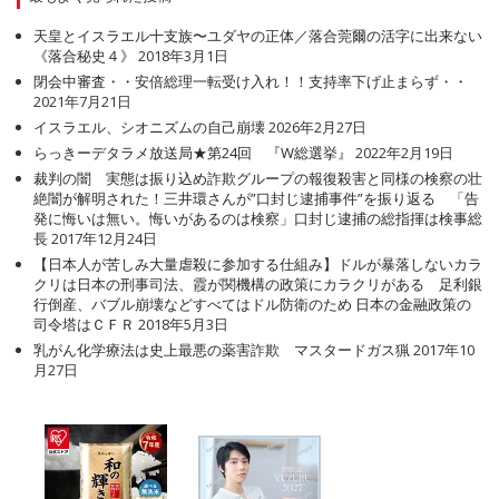
天皇とイスラエル十支族〜ユダヤの正体／落合莞爾の活字に出来ない
《落合秘史４》
2018年3月1日
閉会中審査・・安倍総理一転受け入れ！！支持率下げ止まらず・・
2021年7月21日
イスラエル、シオニズムの自己崩壊
2026年2月27日
らっきーデタラメ放送局★第24回 『W総選挙』
2022年2月19日
裁判の闇 実態は振り込め詐欺グループの報復殺害と同様の検察の壮
絶闇が解明された！三井環さんが”口封じ逮捕事件”を振り返る 「告
発に悔いは無い。悔いがあるのは検察」口封じ逮捕の総指揮は検事総
長
2017年12月24日
【日本人が苦しみ大量虐殺に参加する仕組み】ドルが暴落しないカラ
クリは日本の刑事司法、霞が関機構の政策にカラクリがある 足利銀
行倒産、バブル崩壊などすべてはドル防衛のため 日本の金融政策の
司令塔はＣＦＲ
2018年5月3日
乳がん化学療法は史上最悪の薬害詐欺 マスタードガス猟
2017年10
月27日