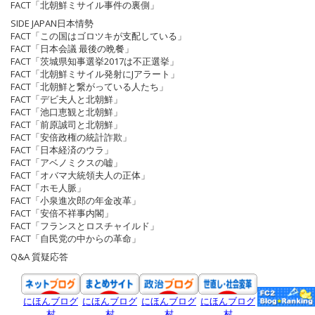
FACT「北朝鮮ミサイル事件の裏側」
SIDE JAPAN日本情勢
FACT「この国はゴロツキが支配している」
FACT「日本会議 最後の晩餐」
FACT「茨城県知事選挙2017は不正選挙」
FACT「北朝鮮ミサイル発射にJアラート」
FACT「北朝鮮と繋がっている人たち」
FACT「デビ夫人と北朝鮮」
FACT「池口恵観と北朝鮮」
FACT「前原誠司と北朝鮮」
FACT「安倍政権の統計詐欺」
FACT「日本経済のウラ」
FACT「アベノミクスの嘘」
FACT「オバマ大統領夫人の正体」
FACT「ホモ人脈」
FACT「小泉進次郎の年金改革」
FACT「安倍不祥事内閣」
FACT「フランスとロスチャイルド」
FACT「自民党の中からの革命」
Q&A 質疑応答
にほんブログ
にほんブログ
にほんブログ
にほんブログ
村
村
村
村