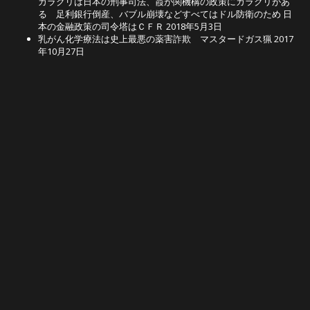
カラクリは日本の刑事司法、霞が関機構の政策にカラクリがあ
る 足利銀行倒産、バブル崩壊などすべてはドル防衛のため 日
本の金融政策の司令塔はＣＦＲ
2018年5月3日
乳がん化学療法は史上最悪の薬害詐欺 マスタードガス猟
2017
年10月27日