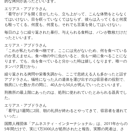
的な拷問があったといいます。
エリアス・アブドラさん
「看守がドアを開く音がしたら、立ち上がって、こんな体勢をとらなく
てはいけない。目を瞑っていなくてはならず、彼らは入ってくると何度
も殴ってくる。何度も、何度も。それでも言葉を発してはいけない」
毎日のように繰り返された暴行。与えられる食料は、パンが数枚だけだ
ったといいます。
エリアス・アブドラさん
「これが私たちの食べ物です。ここには光がないため、何を食べている
のか見えません。食べ物の中に虫がいると、虫も一緒に食べることにな
ります。でも、虫を食べていると分かった時は嬉しくなります。唯一の
タンパク質だから」
繰り返される拷問や栄養失調から、ここで息絶える人も多かったと話す
アブドラさん。犠牲になった人の遺体を運び出すのは収容者の役割で、
独房にいた数か月の間に、40人から50人が死んでいったといいます。
刑務所の最上階にあったのは、処刑に使われていたとみられる器具でし
た。
エリアス・アブドラさん
「看守は1週間に2回、朝の礼拝が終わるとやってきて、収容者を連れて
いった」
国際人権団体「アムネスティ・インターナショナル」は、2011年からの
5年間だけで、実に1万3000人が処刑されたと報告。実際の死者は、さ