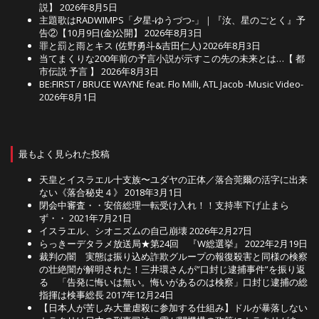
説】
2026年8月5日
主題歌はRADWIMPS「夕星-ゆうづつ-」｜『汝、星のごとく』予
告②【10月9日(金)公開】
2026年8月3日
罪と罰と雨とキス (佐野勇斗&吉田仁人)
2026年8月3日
当てまくりな200年前の予言小説が示すこの先の未来とは…【 都
市伝説 予言 】
2026年8月3日
BE:FIRST / BRUCE WAYNE feat. Flo Milli, ATL Jacob -Music Video-
2026年8月1日
最もよく見られた投稿
天皇とイスラエル十支族〜ユダヤの正体／落合莞爾の活字に出来
ない《落合秘史４》
2018年3月1日
閉会中審査・・安倍総理一転受け入れ！！支持率下げ止まら
ず・・
2021年7月21日
イスラエル、シオニズムの自己崩壊
2026年2月27日
らっきーデタラメ放送局★第24回 『W総選挙』
2022年2月19日
裁判の闇 実態は振り込め詐欺グループの報復殺害と同様の検察
の壮絶闇が解明された！三井環さんが”口封じ逮捕事件”を振り返
る 「告発に悔いは無い。悔いがあるのは検察」口封じ逮捕の総
指揮は検事総長
2017年12月24日
【日本人が苦しみ大量虐殺に参加する仕組み】ドルが暴落しない