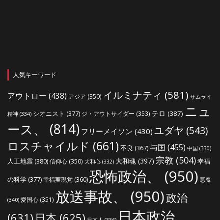
人気キーワード
イルミナティ
(581)
アウトロー
(438)
アジア
(350)
サムライ
ニュ
シオニスト
(377)
テロ
(387)
ジ・アウトサイダー
(353)
精神
(334)
ース、
(814)
ユダヤ
(543)
フリーメイソン
(430)
ロスチャイルド
(661)
与国
(455)
不良
(367)
中国
(330)
宗教
(504)
大和魂
(397)
人工地震
(380)
幸福
信仰心
(350)
大和心
(332)
恐怖政治、
(950)
の科学
(377)
幸福実現党
(360)
悪魔
放送事故、
(950)
政治
愛国心
(351)
(340)
日本政治、
(631)
日本
(625)
日本人
(336)