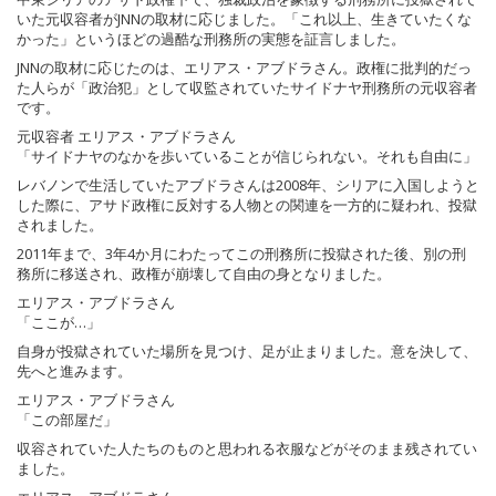
いた元収容者がJNNの取材に応じました。「これ以上、生きていたくな
かった」というほどの過酷な刑務所の実態を証言しました。
JNNの取材に応じたのは、エリアス・アブドラさん。政権に批判的だっ
た人らが「政治犯」として収監されていたサイドナヤ刑務所の元収容者
です。
元収容者 エリアス・アブドラさん
「サイドナヤのなかを歩いていることが信じられない。それも自由に」
レバノンで生活していたアブドラさんは2008年、シリアに入国しようと
した際に、アサド政権に反対する人物との関連を一方的に疑われ、投獄
されました。
2011年まで、3年4か月にわたってこの刑務所に投獄された後、別の刑
務所に移送され、政権が崩壊して自由の身となりました。
エリアス・アブドラさん
「ここが…」
自身が投獄されていた場所を見つけ、足が止まりました。意を決して、
先へと進みます。
エリアス・アブドラさん
「この部屋だ」
収容されていた人たちのものと思われる衣服などがそのまま残されてい
ました。