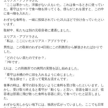
エリアス・アブドラさん
「ここは寒かった。洋服がない人もいた。これは食べるときに使ってい
た。看守はカートで食べ物を持ってくる。僕らがこれを渡すと、この中
に食べ物を入れた」
わずかな食料を、一緒に投獄されていた25人ほどで分け合っていたとい
います。
取材中、私たちは別の元収容者に遭遇しました。
エリアス・アブドラさん
「私は、ここにいたエリアス・アブドラです」
男性は、この取材のわずか4日前にこの刑務所から解放されたばかりで
した。
「どのぐらい居たのですか？」
「7年です」
2人は、この刑務所での拷問の実態を話し始めました。
「看守は水槽の中に頭を入れるように命じました」
「『魚を探せ！』と言って電気を流すんです」
食事の時は、看守の顔を見ないように食料を受け取ったといいます。し
かし、受け取り終えると看守が「動くな」と言い、容器を蹴り上げ、収
容者は部屋に飛び散った食料を容器に戻して食べていたと証言しまし
た。
わずかな光しかない地下には、独房が広がっていました。ここでも日常