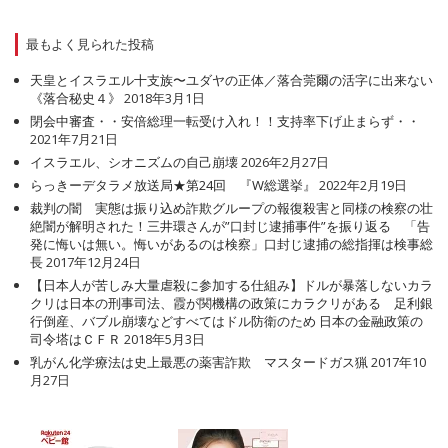
最もよく見られた投稿
天皇とイスラエル十支族〜ユダヤの正体／落合莞爾の活字に出来ない
《落合秘史４》
2018年3月1日
閉会中審査・・安倍総理一転受け入れ！！支持率下げ止まらず・・
2021年7月21日
イスラエル、シオニズムの自己崩壊
2026年2月27日
らっきーデタラメ放送局★第24回 『W総選挙』
2022年2月19日
裁判の闇 実態は振り込め詐欺グループの報復殺害と同様の検察の壮
絶闇が解明された！三井環さんが”口封じ逮捕事件”を振り返る 「告
発に悔いは無い。悔いがあるのは検察」口封じ逮捕の総指揮は検事総
長
2017年12月24日
【日本人が苦しみ大量虐殺に参加する仕組み】ドルが暴落しないカラ
クリは日本の刑事司法、霞が関機構の政策にカラクリがある 足利銀
行倒産、バブル崩壊などすべてはドル防衛のため 日本の金融政策の
司令塔はＣＦＲ
2018年5月3日
乳がん化学療法は史上最悪の薬害詐欺 マスタードガス猟
2017年10
月27日