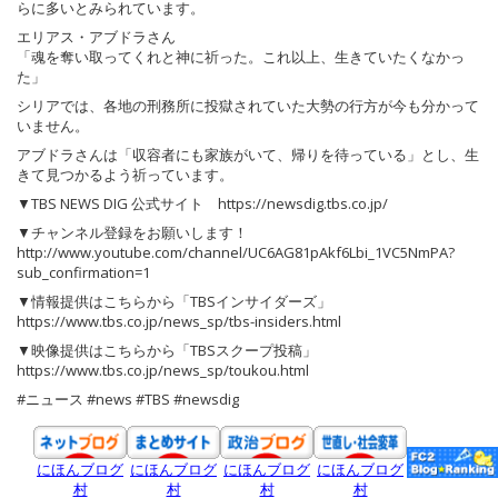
らに多いとみられています。
エリアス・アブドラさん
「魂を奪い取ってくれと神に祈った。これ以上、生きていたくなかっ
た」
シリアでは、各地の刑務所に投獄されていた大勢の行方が今も分かって
いません。
アブドラさんは「収容者にも家族がいて、帰りを待っている」とし、生
きて見つかるよう祈っています。
▼TBS NEWS DIG 公式サイト https://newsdig.tbs.co.jp/
▼チャンネル登録をお願いします！
http://www.youtube.com/channel/UC6AG81pAkf6Lbi_1VC5NmPA?
sub_confirmation=1
▼情報提供はこちらから「TBSインサイダーズ」
https://www.tbs.co.jp/news_sp/tbs-insiders.html
▼映像提供はこちらから「TBSスクープ投稿」
https://www.tbs.co.jp/news_sp/toukou.html
#ニュース #news #TBS #newsdig
にほんブログ
にほんブログ
にほんブログ
にほんブログ
村
村
村
村