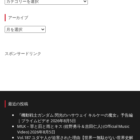
カ
テ
ゴ
リ
アーカイブ
ー
ア
ー
カ
イ
ブ
スポンサードリンク
最近の投稿
『機動戦士ガンダム 閃光のハサウェイ キルケーの魔女』予告編
｜プライムビデオ
2026年8月5日
M!LK – 罪と罰と雨とキス (佐野勇斗＆吉田仁人) (Official Music
Video)
2026年8月5日
Vol.187 ユダヤ人が迫害された理由【世界一無駄がない世界史解