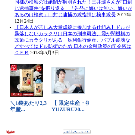
同様の検察の壮絶闇が解明された！三井環さんが”口封
じ逮捕事件”を振り返る 「告発に悔いは無い。悔いが
あるのは検察」口封じ逮捕の総指揮は検事総長
2017年
12月24日
【日本人が苦しみ大量虐殺に参加する仕組み】ドルが
暴落しないカラクリは日本の刑事司法、霞が関機構の
政策にカラクリがある 足利銀行倒産、バブル崩壊な
どすべてはドル防衛のため 日本の金融政策の司令塔は
ＣＦＲ
2018年5月3日