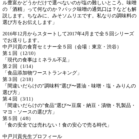
ル豊富かどうかだけで選べないのが塩の難しいところ。味噌
の「酒精」って何なのか？パック味噌の通気口は？なども解
説します。ちなみに、みそソムリエです。私なりの調味料の
選び方をお伝えします」
2016年12月からスタートして2017年4月まで全５回シリーズ
でお送りします。
中戸川貢の食育セミナー全５回（会場：東京・渋谷）
第１回（12/10）
「現代の食事はミネラル不足」
第２回（1/14）
「食品添加物ワーストランキング」
第３回（2/18）
「間違いだらけの”調味料”選び〜醤油・味噌・塩・みりんの
選び方」
第４回（3/11）
「間違いだらけの”食品”選び〜豆腐・納豆・漬物・乳製品・
マヨ・ソースの選び方」
第５回（4/8）
「食の安全では売れない！食の安心で売る時代」
中戸川貢先生プロフィール