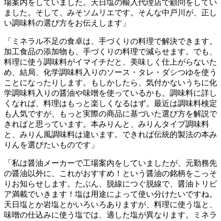
場案内をしていました。天日塩の輸入代理店で顧問をしてい
ました。そして、みそソムリエです。そんな中戸川が、正し
い調味料の選び方をお伝えします」
「ミネラル不足の食卓は、手づくりの料理で解決できます。
加工食品の添加物も、手づくりの料理で減らせます。でも、
料理に使う調味料がイマイチだと、美味しく仕上がらないた
め、結局、化学調味料入りのソース・タレ・ダシつゆを使う
ことになったりします。もしかしたら、気付かないうちに化
学調味料入りの醤油や味噌を使っているかも。調味料に詳し
くなれば、料理はもっと楽しくなるはず。最近は調味料検定
も人気ですが、もっと実際の商品に基づいた選び方を解説で
きればと思っています。本みりんと、みりんタイプ調味料
と、みりん風調味料は違います。できれば伝統的製法の本み
りんを選びたいものです」
「私は醤油メーカーで工場案内をしていましたが、元勤務先
の醤油以外に、これがおすすめ！という醤油の銘柄をこっそ
りお知らせします。たぶん、脱線につぐ脱線で、醤油トリビ
ア満載でいきます！塩は用途によって使い分けたいですね。
天日塩とか岩塩とかいろいろありますが、料理に使う塩と、
味噌の仕込みに使う塩では、適した塩が異なります。ミネラ