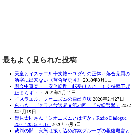
最もよく見られた投稿
天皇とイスラエル十支族〜ユダヤの正体／落合莞爾の
活字に出来ない《落合秘史４》
2018年3月1日
閉会中審査・・安倍総理一転受け入れ！！支持率下げ
止まらず・・
2021年7月21日
イスラエル、シオニズムの自己崩壊
2026年2月27日
らっきーデタラメ放送局★第24回 『W総選挙』
2022
年2月19日
鶴見太郎さん「シオニズムとは何か」Radio Dialogue
260（2026/5/13）
2026年6月5日
裁判の闇 実態は振り込め詐欺グループの報復殺害と