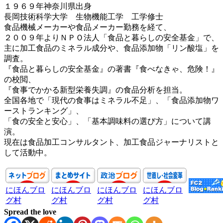
１９６９年神奈川県出身
長岡技術科学大学 生物機能工学 工学修士
食品機械メーカーや食品メーカー勤務を経て、
２００９年よりＮＰＯ法人「食品と暮らしの安全基金」で、
主に加工食品のミネラル成分や、食品添加物「リン酸塩」を
調査。
『食品と暮らしの安全基金』の著書『食べなきゃ、危険！』
の校閲、
『食事でかかる新型栄養失調』の食品分析を担当。
全国各地で「現代の食事はミネラル不足」、「食品添加物ワ
ーストランキング」、
「食の安全と安心」、「基本調味料の選び方」について講
演。
現在は食品加工コンサルタント、加工食品ジャーナリストと
して活動中。
にほんブロ
にほんブロ
にほんブロ
にほんブロ
グ村
グ村
グ村
グ村
Spread the love