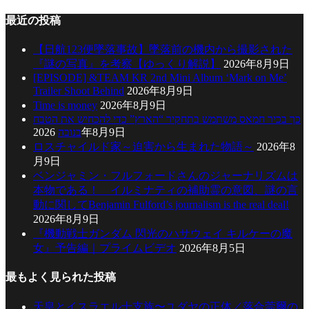
最近の投稿
【日航123便墜落事故】墜落前の機内から撮影された
『謎の写真』を考察【ゆっくり解説】
2026年8月9日
[EPISODE] &TEAM KR 2nd Mini Album ‘Mark on Me’
Trailer Shoot Behind
2026年8月9日
Time is money
2026年8月9日
כך בכיר חמאס משתמש בתחקיר “הארץ” כדי להכחיש את הטבח
בנובה
2026年8月9日
ロスチャイルド家～迫害から生まれた物語～
2026年8
月9日
ベンジャミン・フルフォードさんのジャーナリズムは
本物である！ イルミナティの補助霊の意図、謎の言
動に関してBenjamin Fulford’s journalism is the real deal!
2026年8月9日
『機動戦士ガンダム 閃光のハサウェイ キルケーの魔
女』予告編｜プライムビデオ
2026年8月5日
最もよく見られた投稿
天皇とイスラエル十支族〜ユダヤの正体／落合莞爾の