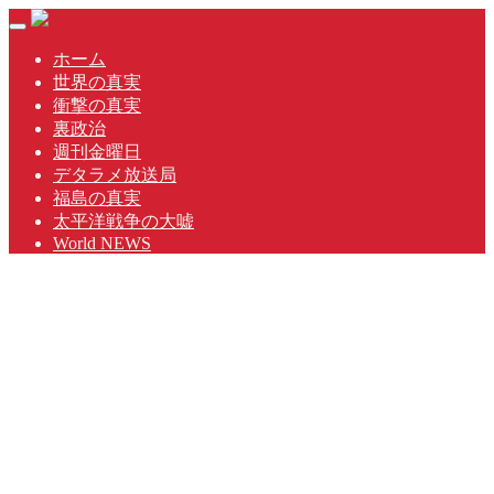
Skip
Toggle
to
navigation
content
ホーム
世界の真実
衝撃の真実
裏政治
週刊金曜日
デタラメ放送局
福島の真実
太平洋戦争の大嘘
World NEWS