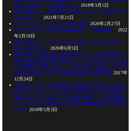
活字に出来ない《落合秘史４》
2018年3月1日
閉会中審査・・安倍総理一転受け入れ！！支持率下げ
止まらず・・
2021年7月21日
イスラエル、シオニズムの自己崩壊
2026年2月27日
らっきーデタラメ放送局★第24回 『W総選挙』
2022
年2月19日
鶴見太郎さん「シオニズムとは何か」Radio Dialogue
260（2026/5/13）
2026年6月5日
裁判の闇 実態は振り込め詐欺グループの報復殺害と
同様の検察の壮絶闇が解明された！三井環さんが”口封
じ逮捕事件”を振り返る 「告発に悔いは無い。悔いが
あるのは検察」口封じ逮捕の総指揮は検事総長
2017年
12月24日
【日本人が苦しみ大量虐殺に参加する仕組み】ドルが
暴落しないカラクリは日本の刑事司法、霞が関機構の
政策にカラクリがある 足利銀行倒産、バブル崩壊な
どすべてはドル防衛のため 日本の金融政策の司令塔は
ＣＦＲ
2018年5月3日