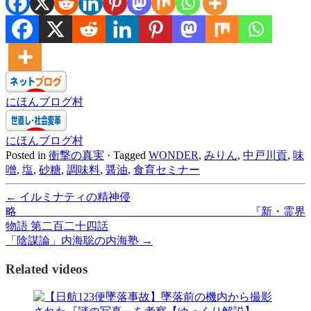
にほんブログ村
にほんブログ村
Posted in
衝撃の真実
·
Tagged
WONDER
,
みりん
,
中戸川貢
,
味
噌
,
塩
,
砂糖
,
調味料
,
醤油
,
食育セミナー
←
イルミナティの精神侵
略 『新・霊界
物語 第二百二十四話
「陰謀論」内海聡の内海塾
→
Related videos