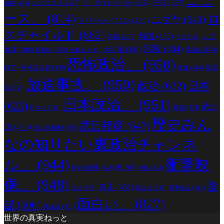
ニュ
シオニスト
(377)
テロ
(387)
ジ・アウトサイダー
(353)
精神
(334)
ース、
(814)
ロ
ユダヤ
(543)
フリーメイソン
(430)
スチャイルド
(662)
与国
(455)
人工
不良
(367)
中国
(330)
宗教
(504)
地震
(380)
大和魂
(397)
幸福の科学
信仰心
(350)
大和心
(332)
恐怖政治、
(950)
(377)
幸福実現党
(360)
愛国
悪魔
(340)
放送事故、
(950)
政治
(632)
日本
心
(351)
日本政治、
(951)
(625)
武士
最強
(353)
日本人
(336)
歴史みん
武田邦彦
(647)
道
(436)
武士道精神
(356)
なの知りたい裏政治チャンネ
ル、
(944)
衝撃映
男
(361)
特別攻撃隊
(328)
神風
(328)
像、
(948)
陰
谷山
(451)
説法
(336)
辻説法
(336)
都市伝説
(342)
面白い、
(827)
謀
(606)
陰謀論
(361)
世界の真実ねっと