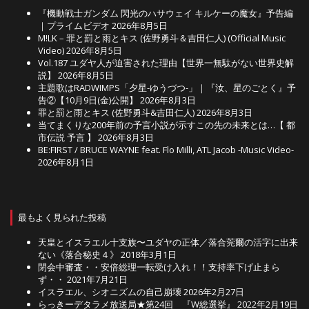
『機動戦士ガンダム 閃光のハサウェイ キルケーの魔女』予告編
｜プライムビデオ
2026年8月5日
M!LK – 罪と罰と雨とキス (佐野勇斗＆吉田仁人) (Official Music
Video)
2026年8月5日
Vol.187 ユダヤ人が迫害された理由【世界一無駄がない世界史解
説】
2026年8月5日
主題歌はRADWIMPS「夕星-ゆうづつ-」｜『汝、星のごとく』予
告②【10月9日(金)公開】
2026年8月3日
罪と罰と雨とキス (佐野勇斗&吉田仁人)
2026年8月3日
当てまくりな200年前の予言小説が示すこの先の未来とは…【 都
市伝説 予言 】
2026年8月3日
BE:FIRST / BRUCE WAYNE feat. Flo Milli, ATL Jacob -Music Video-
2026年8月1日
最もよく見られた投稿
天皇とイスラエル十支族〜ユダヤの正体／落合莞爾の活字に出来
ない《落合秘史４》
2018年3月1日
閉会中審査・・安倍総理一転受け入れ！！支持率下げ止まら
ず・・
2021年7月21日
イスラエル、シオニズムの自己崩壊
2026年2月27日
らっきーデタラメ放送局★第24回 『W総選挙』
2022年2月19日