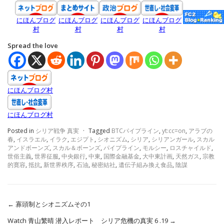
にほんブログ
にほんブログ
にほんブログ
にほんブログ
村
村
村
村
Spread the love
にほんブログ村
にほんブログ村
Posted in
シリア戦争 真実
·
Tagged
BTCパイプライン
,
yt:cc=on
,
アラブの
春
,
イスラエル
,
イラク
,
エジプト
,
シオニズム
,
シリア
,
シリアンガール
,
スカル
アンドボーンズ
,
スカル＆ボーンズ
,
パイプライン
,
モルシー
,
ロスチャイルド
,
世俗主義
,
世界征服
,
中央銀行
,
中東
,
国際金融基金
,
大中東計画
,
天然ガス
,
宗教
的寛容
,
抵抗
,
新世界秩序
,
石油
,
秘密結社
,
遺伝子組み換え食品
,
陰謀
←
寡頭制とシオニズムその1
Watch 青山繁晴 潜入レポート シリア危機の真実 6 .19
→