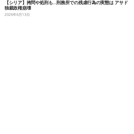
【シリア】拷問や処刑も…刑務所での残虐行為の実態は アサド
独裁政権崩壊
2026年6月13日