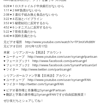
0:28 ♥ 1 ロスチャイルド中央銀行がないから
1:11 ♥ 2 IMF負債がないから
2:08 ♥ 3 遺伝子組み換え食品がないから
3:22 ♥ 4 石油とパイプライン
3:53 ♥ 5 秘密結社に反対するから
4:52 ♥ 6 シオニズムに反対するから
5:22 ♥ 7 世俗主義だから
6:40 ♥ 8 国粋主義だから
元ビデオ場所 http://www.youtube.com/watch?v=TP3mXVRd89Y
元ビデオ日付 2012年12月17日
本家 シリアンガール【英語】アカウント
♥ ユーチューブ http://www.youtube.com/user/syriangirlpartisan
♥ フェースブック1 http://www.facebook.com/partisangirl
♥ フェースブック2 http://www.facebook.com/SyrianPartisanGirl
♥ ツイター http://www.twitter.com/partisangirl
シリアンガールファン字幕【日本語】アカウント
♥ ユーチューブ http://www.youtube.com/user/syriangirlFAN
♥ ツイター http://twitter.com/SyriangirlFAN
♥ ビデオ著作権と肖像権はSyriangirlPartisan
♥ 翻訳と字幕の著作権はSyriangirlFANですが自由拡散推奨！
ぜひ友だちとシェアしてね！