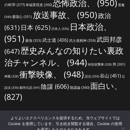
恐怖政治、
(950)
の科学
(377)
幸福実現党
(360)
悪魔
放送事故、
(950)
政治
愛国心
(351)
(340)
日本政治、
(631)
日本
(625)
日本人
(336)
(951)
武田邦彦
武士道
(436)
最強
(353)
武士道精神
(356)
歴史みんなの知りたい裏政
(647)
治チャンネル、
(944)
男
(361)
特別攻撃隊
(328)
衝撃映像、
(948)
谷山
(451)
説法
(336)
辻
神風
(328)
面白い、
陰謀
(606)
陰謀論
(360)
説法
(336)
都市伝説
(341)
(827)
世界の真実ねっと
よりよいエクスペリエンスを提供するため、当ウェブサイトでは
ホーム
プライバシーポリシー
著作権・肖像権について
Cookie を使用しています。引き続き閲覧する場合、Cookie の使用
サイトマップ
を承諾したものとみなされます。