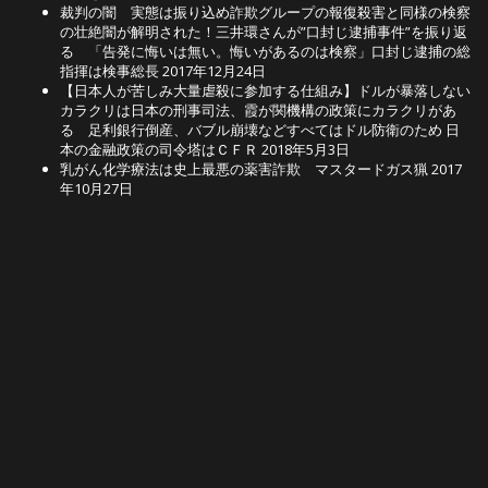
裁判の闇 実態は振り込め詐欺グループの報復殺害と同様の検察
の壮絶闇が解明された！三井環さんが”口封じ逮捕事件”を振り返
る 「告発に悔いは無い。悔いがあるのは検察」口封じ逮捕の総
指揮は検事総長
2017年12月24日
【日本人が苦しみ大量虐殺に参加する仕組み】ドルが暴落しない
カラクリは日本の刑事司法、霞が関機構の政策にカラクリがあ
る 足利銀行倒産、バブル崩壊などすべてはドル防衛のため 日
本の金融政策の司令塔はＣＦＲ
2018年5月3日
乳がん化学療法は史上最悪の薬害詐欺 マスタードガス猟
2017
年10月27日