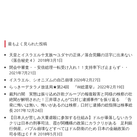
最もよく見られた投稿
天皇とイスラエル十支族〜ユダヤの正体／落合莞爾の活字に出来ない
《落合秘史４》
2018年3月1日
閉会中審査・・安倍総理一転受け入れ！！支持率下げ止まらず・・
2021年7月21日
イスラエル、シオニズムの自己崩壊
2026年2月27日
らっきーデタラメ放送局★第24回 『W総選挙』
2022年2月19日
裁判の闇 実態は振り込め詐欺グループの報復殺害と同様の検察の壮
絶闇が解明された！三井環さんが”口封じ逮捕事件”を振り返る 「告
発に悔いは無い。悔いがあるのは検察」口封じ逮捕の総指揮は検事総
長
2017年12月24日
【日本人が苦しみ大量虐殺に参加する仕組み】ドルが暴落しないカラ
クリは日本の刑事司法、霞が関機構の政策にカラクリがある 足利銀
行倒産、バブル崩壊などすべてはドル防衛のため 日本の金融政策の
司令塔はＣＦＲ
2018年5月3日