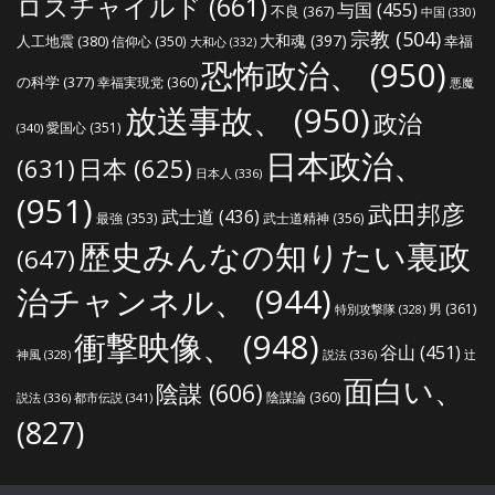
ロスチャイルド
(661)
与国
(455)
不良
(367)
中国
(330)
宗教
(504)
大和魂
(397)
人工地震
(380)
幸福
信仰心
(350)
大和心
(332)
恐怖政治、
(950)
の科学
(377)
幸福実現党
(360)
悪魔
放送事故、
(950)
政治
愛国心
(351)
(340)
日本政治、
(631)
日本
(625)
日本人
(336)
(951)
武田邦彦
武士道
(436)
最強
(353)
武士道精神
(356)
歴史みんなの知りたい裏政
(647)
治チャンネル、
(944)
男
(361)
特別攻撃隊
(328)
衝撃映像、
(948)
谷山
(451)
説法
(336)
辻
神風
(328)
面白い、
陰謀
(606)
陰謀論
(360)
説法
(336)
都市伝説
(341)
(827)