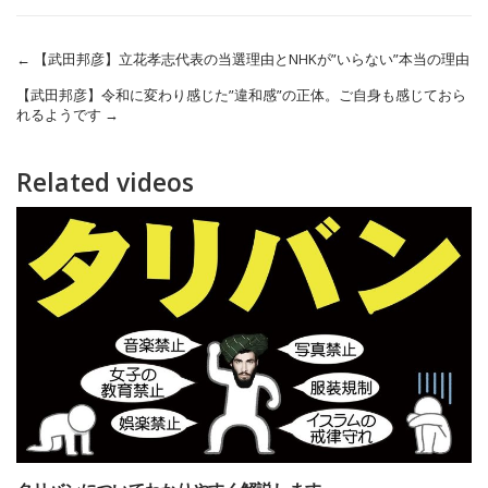
←
【武田邦彦】立花孝志代表の当選理由とNHKが”いらない”本当の理由
【武田邦彦】令和に変わり感じた”違和感”の正体。ご自身も感じておら
れるようです
→
Related videos