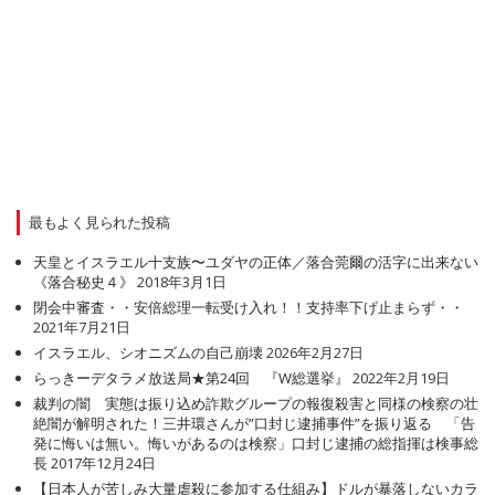
最もよく見られた投稿
天皇とイスラエル十支族〜ユダヤの正体／落合莞爾の活字に出来ない
《落合秘史４》
2018年3月1日
閉会中審査・・安倍総理一転受け入れ！！支持率下げ止まらず・・
2021年7月21日
イスラエル、シオニズムの自己崩壊
2026年2月27日
らっきーデタラメ放送局★第24回 『W総選挙』
2022年2月19日
裁判の闇 実態は振り込め詐欺グループの報復殺害と同様の検察の壮
絶闇が解明された！三井環さんが”口封じ逮捕事件”を振り返る 「告
発に悔いは無い。悔いがあるのは検察」口封じ逮捕の総指揮は検事総
長
2017年12月24日
【日本人が苦しみ大量虐殺に参加する仕組み】ドルが暴落しないカラ