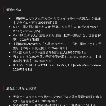
最近の投稿
『機動戦士ガンダム 閃光のハサウェイ キルケーの魔女』予告編
｜プライムビデオ
2026年8月5日
M!LK – 罪と罰と雨とキス (佐野勇斗＆吉田仁人) (Official Music
Video)
2026年8月5日
Vol.187 ユダヤ人が迫害された理由【世界一無駄がない世界史解
説】
2026年8月5日
主題歌はRADWIMPS「夕星-ゆうづつ-」｜『汝、星のごとく』予
告②【10月9日(金)公開】
2026年8月3日
罪と罰と雨とキス (佐野勇斗&吉田仁人)
2026年8月3日
当てまくりな200年前の予言小説が示すこの先の未来とは…【 都
市伝説 予言 】
2026年8月3日
BE:FIRST / BRUCE WAYNE feat. Flo Milli, ATL Jacob -Music Video-
2026年8月1日
最もよく見られた投稿
天皇とイスラエル十支族〜ユダヤの正体／落合莞爾の活字に出来
ない《落合秘史４》
2018年3月1日
閉会中審査・・安倍総理一転受け入れ！！支持率下げ止まら