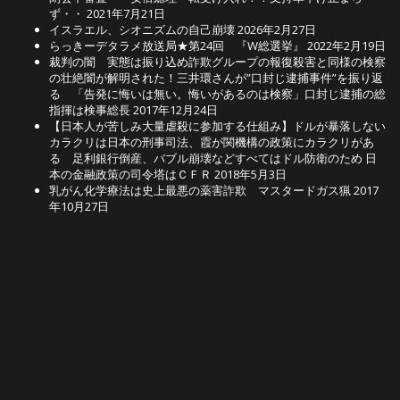
ず・・
2021年7月21日
イスラエル、シオニズムの自己崩壊
2026年2月27日
らっきーデタラメ放送局★第24回 『W総選挙』
2022年2月19日
裁判の闇 実態は振り込め詐欺グループの報復殺害と同様の検察
の壮絶闇が解明された！三井環さんが”口封じ逮捕事件”を振り返
る 「告発に悔いは無い。悔いがあるのは検察」口封じ逮捕の総
指揮は検事総長
2017年12月24日
【日本人が苦しみ大量虐殺に参加する仕組み】ドルが暴落しない
カラクリは日本の刑事司法、霞が関機構の政策にカラクリがあ
る 足利銀行倒産、バブル崩壊などすべてはドル防衛のため 日
本の金融政策の司令塔はＣＦＲ
2018年5月3日
乳がん化学療法は史上最悪の薬害詐欺 マスタードガス猟
2017
年10月27日