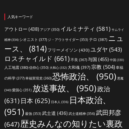
人気キーワード
イルミナティ
(581)
アウトロー
(438)
アジア
(350)
サムライ
ニュ
シオニスト
(377)
テロ
(387)
ジ・アウトサイダー
(353)
精神
(334)
ース、
(814)
ユダヤ
(543)
フリーメイソン
(430)
ロスチャイルド
(661)
与国
(455)
不良
(367)
中国
(330)
宗教
(504)
大和魂
(397)
人工地震
(380)
幸福
信仰心
(350)
大和心
(332)
恐怖政治、
(950)
の科学
(377)
幸福実現党
(360)
悪魔
放送事故、
(950)
政治
愛国心
(351)
(340)
日本政治、
(631)
日本
(625)
日本人
(336)
(951)
武田邦彦
武士道
(436)
最強
(353)
武士道精神
(356)
歴史みんなの知りたい裏政
(647)