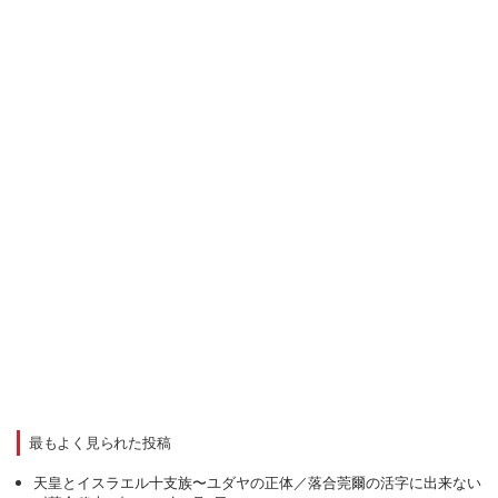
最もよく見られた投稿
天皇とイスラエル十支族〜ユダヤの正体／落合莞爾の活字に出来ない