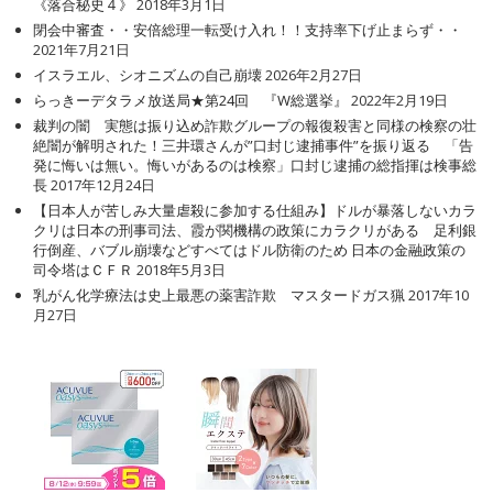
《落合秘史４》
2018年3月1日
閉会中審査・・安倍総理一転受け入れ！！支持率下げ止まらず・・
2021年7月21日
イスラエル、シオニズムの自己崩壊
2026年2月27日
らっきーデタラメ放送局★第24回 『W総選挙』
2022年2月19日
裁判の闇 実態は振り込め詐欺グループの報復殺害と同様の検察の壮
絶闇が解明された！三井環さんが”口封じ逮捕事件”を振り返る 「告
発に悔いは無い。悔いがあるのは検察」口封じ逮捕の総指揮は検事総
長
2017年12月24日
【日本人が苦しみ大量虐殺に参加する仕組み】ドルが暴落しないカラ
クリは日本の刑事司法、霞が関機構の政策にカラクリがある 足利銀
行倒産、バブル崩壊などすべてはドル防衛のため 日本の金融政策の
司令塔はＣＦＲ
2018年5月3日
乳がん化学療法は史上最悪の薬害詐欺 マスタードガス猟
2017年10
月27日