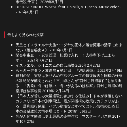
市伝説 予言 】
2026年8月3日
BE:FIRST / BRUCE WAYNE feat. Flo Milli, ATL Jacob -Music Video-
2026年8月1日
最もよく見られた投稿
天皇とイスラエル十支族〜ユダヤの正体／落合莞爾の活字に出来
ない《落合秘史４》
2018年3月1日
閉会中審査・・安倍総理一転受け入れ！！支持率下げ止まら
ず・・
2021年7月21日
イスラエル、シオニズムの自己崩壊
2026年2月27日
らっきーデタラメ放送局★第24回 『W総選挙』
2022年2月19日
裁判の闇 実態は振り込め詐欺グループの報復殺害と同様の検察
の壮絶闇が解明された！三井環さんが”口封じ逮捕事件”を振り返
る 「告発に悔いは無い。悔いがあるのは検察」口封じ逮捕の総
指揮は検事総長
2017年12月24日
【日本人が苦しみ大量虐殺に参加する仕組み】ドルが暴落しない
カラクリは日本の刑事司法、霞が関機構の政策にカラクリがあ
る 足利銀行倒産、バブル崩壊などすべてはドル防衛のため 日
本の金融政策の司令塔はＣＦＲ
2018年5月3日
乳がん化学療法は史上最悪の薬害詐欺 マスタードガス猟
2017
年10月27日