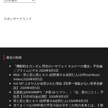
ー
カ
イ
ブ
スポンサードリンク
最近の投稿
『機動戦士ガンダム 閃光のハサウェイ キルケーの魔女』予告編
｜プライムビデオ
2026年8月5日
M!LK – 罪と罰と雨とキス (佐野勇斗＆吉田仁人) (Official Music
Video)
2026年8月5日
Vol.187 ユダヤ人が迫害された理由【世界一無駄がない世界史解
説】
2026年8月5日
主題歌はRADWIMPS「夕星-ゆうづつ-」｜『汝、星のごとく』予
告②【10月9日(金)公開】
2026年8月3日
罪と罰と雨とキス (佐野勇斗&吉田仁人)
2026年8月3日
当てまくりな200年前の予言小説が示すこの先の未来とは…【 都