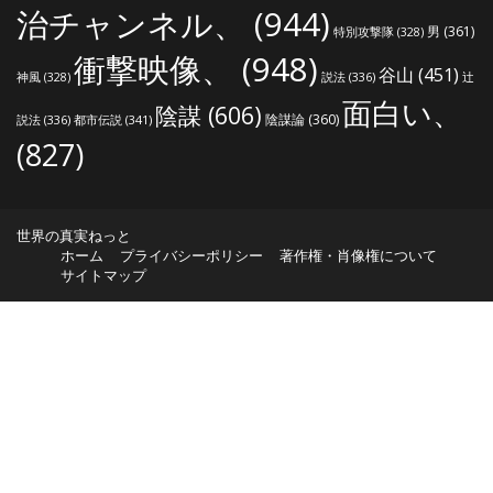
治チャンネル、
(944)
男
(361)
特別攻撃隊
(328)
衝撃映像、
(948)
谷山
(451)
説法
(336)
辻
神風
(328)
面白い、
陰謀
(606)
陰謀論
(360)
説法
(336)
都市伝説
(341)
(827)
世界の真実ねっと
ホーム
プライバシーポリシー
著作権・肖像権について
サイトマップ